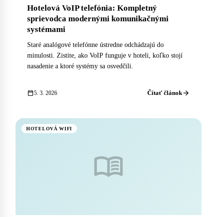
Hotelová VoIP telefónia: Kompletný
sprievodca modernými komunikačnými
systémami
Staré analógové telefónne ústredne odchádzajú do
minulosti. Zistite, ako VoIP funguje v hoteli, koľko stojí
nasadenie a ktoré systémy sa osvedčili.
arrow_forward
calendar_today
Čítať článok
5. 3. 2026
HOTELOVÁ WIFI
menu_book