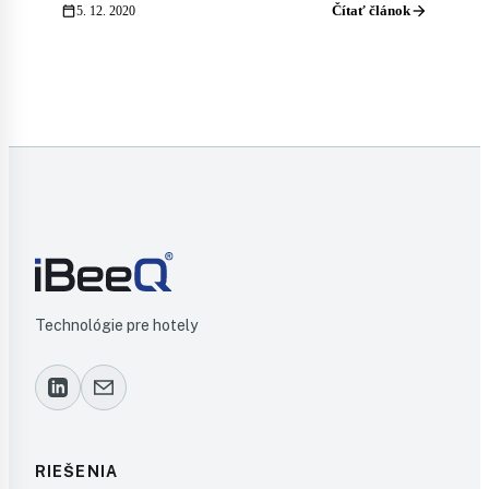
arrow_forward
calendar_today
Čítať článok
5. 12. 2020
Technológie pre hotely
RIEŠENIA