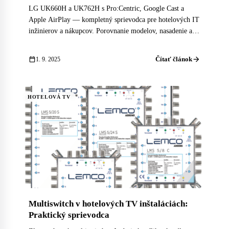
LG UK660H a UK762H s Pro:Centric, Google Cast a
Apple AirPlay — kompletný sprievodca pre hotelových IT
inžinierov a nákupcov. Porovnanie modelov, nasadenie a
integrácia s PMS.
arrow_forward
calendar_today
Čítať článok
1. 9. 2025
HOTELOVÁ TV
Multiswitch v hotelových TV inštaláciách:
Praktický sprievodca