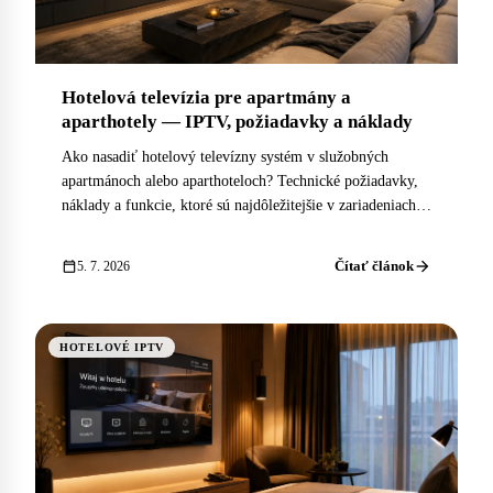
Hotelová televízia pre apartmány a
aparthotely — IPTV, požiadavky a náklady
Ako nasadiť hotelový televízny systém v služobných
apartmánoch alebo aparthoteloch? Technické požiadavky,
náklady a funkcie, ktoré sú najdôležitejšie v zariadeniach
so self check-in a rozptýlenými jednotkami.
arrow_forward
calendar_today
Čítať článok
5. 7. 2026
HOTELOVÉ IPTV