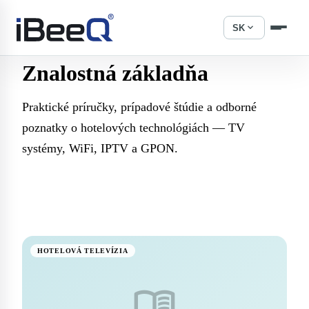
expand_more
SK
Znalostná
základňa
Praktické príručky, prípadové štúdie a odborné
poznatky o hotelových technológiách — TV
systémy, WiFi, IPTV a GPON.
HOTELOVÁ TELEVÍZIA
menu_book