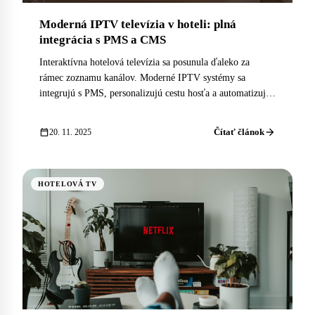
Moderná IPTV televízia v hoteli: plná
integrácia s PMS a CMS
Interaktívna hotelová televízia sa posunula ďaleko za
rámec zoznamu kanálov. Moderné IPTV systémy sa
integrujú s PMS, personalizujú cestu hosťa a automatizujú
upsell aj správu izby.
arrow_forward
calendar_today
Čítať článok
20. 11. 2025
HOTELOVÁ TV