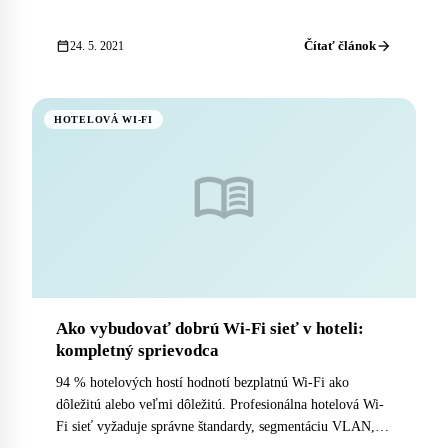
ktorý nainštaluje Netflix a zastaví sa, vylučuje väčšinu
svojich hostí.
arrow_forward
calendar_today
Čítať článok
24. 5. 2021
HOTELOVÁ WI-FI
menu_book
Ako vybudovať dobrú Wi-Fi sieť v hoteli:
kompletný sprievodca
94 % hotelových hostí hodnotí bezplatnú Wi-Fi ako
dôležitú alebo veľmi dôležitú. Profesionálna hotelová Wi-
Fi sieť vyžaduje správne štandardy, segmentáciu VLAN,