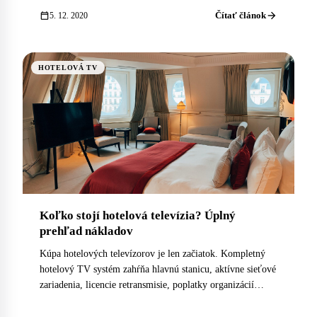
arrow_forward
calendar_today
Čítať článok
5. 12. 2020
HOTELOVÁ TV
Koľko stojí hotelová televízia? Úplný
prehľad nákladov
Kúpa hotelových televízorov je len začiatok. Kompletný
hotelový TV systém zahŕňa hlavnú stanicu, aktívne sieťové
zariadenia, licencie retransmisie, poplatky organizácií
kolektívnej správy a povinnosti rozhlasovo-televízneho
poplatku. Tu je, čo čakať.