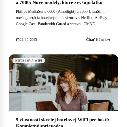
a 7000: Nové modely, ktoré zvyšujú latku
Philips MediaSuite 6000 (Ambilight) a 7000 UltraSlim —
nová generácia hotelových televízorov s Netflix, AirPlay,
Google Cast, Bandwidth Guard a správou CMND.
Kompletný sprievodca pre hotely.
arrow_forward
calendar_today
Čítať článok
22. 10. 2025
HOTELOVÁ WIFI
5 vlastností skvelej hotelovej WiFi pre hostí:
Kompletný sprievodca