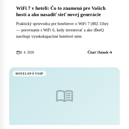
WiFi 7 v hoteli: Čo to znamená pre Vašich
hostí a ako nasadiť sieť novej generácie
Praktický sprievodca pre hotelierov o WiFi 7 (802.11be)
— porovnanie s WiFi 6, kedy investovať a ako iBeeQ
navrhuje vysokokapacitné hotelové siete.
arrow_forward
calendar_today
Čítať článok
8. 4. 2026
HOTELOVÁ VOIP
menu_book