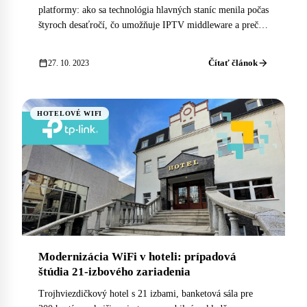
platformy: ako sa technológia hlavných staníc menila počas
štyroch desaťročí, čo umožňuje IPTV middleware a prečo
je hybridná DVB/IPTV architektúra súčasným štandardom
pre budúce hotely.
arrow_forward
calendar_today
Čítať článok
27. 10. 2023
HOTELOVÉ WIFI
Modernizácia WiFi v hoteli: prípadová
štúdia 21-izbového zariadenia
Trojhviezdičkový hotel s 21 izbami, banketová sála pre