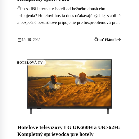
Čím sa líši internet v hoteli od bežného domáceho
pripojenia? Hoteloví hostia dnes očakávajú rýchle, stabilné
a bezpečné bezdrôtové pripojenie pre bezproblémovú prácu
na diaľku, sledovanie 4K videí a pripojenie viacerých
zariadení bez výpadkov.
arrow_forward
calendar_today
Čítať článok
15. 10. 2025
HOTELOVÁ TV
Hotelové televízory LG UK660H a UK762H:
Kompletný sprievodca pre hotely