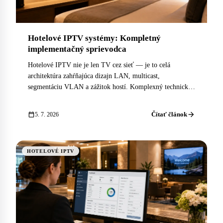
Hotelové IPTV systémy: Kompletný
implementačný sprievodca
Hotelové IPTV nie je len TV cez sieť — je to celá
architektúra zahŕňajúca dizajn LAN, multicast,
segmentáciu VLAN a zážitok hostí. Komplexný technický
a praktický sprievodca.
arrow_forward
calendar_today
Čítať článok
5. 7. 2026
HOTELOVÉ IPTV