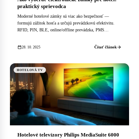
praktický sprievodca
Moderné hotelové zámky sú viac ako bezpečnosť —
formujú zážitok hosťa a určujú prevádzkovú efektivitu.
RFID, PIN, BLE, online/offline prevádzka, PMS
integrácia: čo vyhodnocovať pred voľbou systému.
arrow_forward
calendar_today
Čítať článok
28. 10. 2025
HOTELOVÁ TV
Hotelové televízory Philips MediaSuite 6000