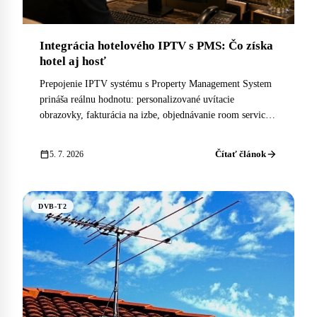
Integrácia hotelového IPTV s PMS: Čo získa
hotel aj hosť
Prepojenie IPTV systému s Property Management System
prináša reálnu hodnotu: personalizované uvítacie
obrazovky, fakturácia na izbe, objednávanie room service a
automatický reset po odhlásení. Ako to funguje technicky.
arrow_forward
calendar_today
Čítať článok
5. 7. 2026
DVB-T2