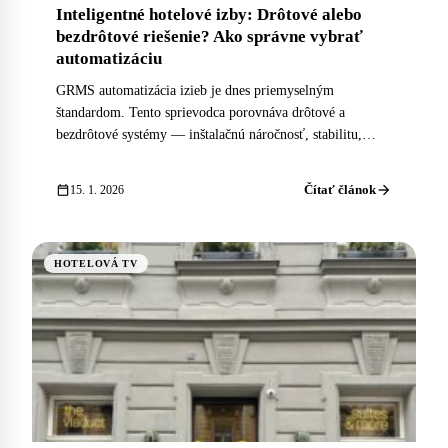
Inteligentné hotelové izby: Drôtové alebo
bezdrôtové riešenie? Ako správne vybrať
automatizáciu
GRMS automatizácia izieb je dnes priemyselným
štandardom. Tento sprievodca porovnáva drôtové a
bezdrôtové systémy — inštalačnú náročnosť, stabilitu,
náklady a ktorý systém sa hodí pre váš hotel.
arrow_forward
calendar_today
Čítať článok
15. 1. 2026
HOTELOVÁ TV