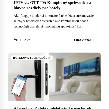
IPTV vs. OTT TV: Kompletný sprievodca a
hlavné rozdiely pre hotely
Ako funguje moderná internetová televízia a streamovacie
služby v hotelových sieťach a ako kombináciou oboch
technológií dosiahnuť maximálnu spokojnosť hostí.
arrow_forward
calendar_today
Čítať článok
1. 11. 2025
HOTELOVÁ TECHNOLÓGIA
Ako vyberať elektronické zámky pre hotel: