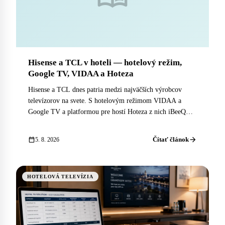
Hisense a TCL v hoteli — hotelový režim,
Google TV, VIDAA a Hoteza
Hisense a TCL dnes patria medzi najväčších výrobcov
televízorov na svete. S hotelovým režimom VIDAA a
Google TV a platformou pre hostí Hoteza z nich iBeeQ
robí plnohodnotné hotelové systémy.
arrow_forward
calendar_today
Čítať článok
5. 8. 2026
HOTELOVÁ TELEVÍZIA