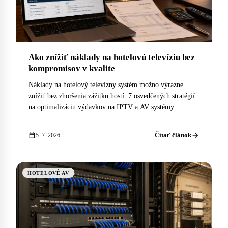
Ako znížiť náklady na hotelovú televíziu bez
kompromisov v kvalite
Náklady na hotelový televízny systém možno výrazne
znížiť bez zhoršenia zážitku hostí. 7 osvedčených stratégií
na optimalizáciu výdavkov na IPTV a AV systémy.
arrow_forward
calendar_today
Čítať článok
5. 7. 2026
HOTELOVÉ AV