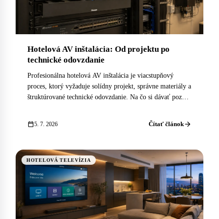
Hotelová AV inštalácia: Od projektu po
technické odovzdanie
Profesionálna hotelová AV inštalácia je viacstupňový
proces, ktorý vyžaduje solídny projekt, správne materiály a
štruktúrované technické odovzdanie. Na čo si dávať pozor
v každej fáze.
arrow_forward
calendar_today
Čítať článok
5. 7. 2026
HOTELOVÁ TELEVÍZIA