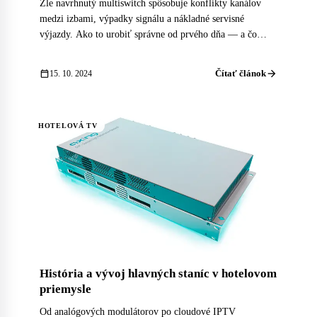
Zle navrhnutý multiswitch spôsobuje konflikty kanálov
medzi izbami, výpadky signálu a nákladné servisné
výjazdy. Ako to urobiť správne od prvého dňa — a čo
iBeeQ kontroluje pred každým hotelovým projektom.
arrow_forward
calendar_today
Čítať článok
15. 10. 2024
HOTELOVÁ TV
História a vývoj hlavných staníc v hotelovom
priemysle
Od analógových modulátorov po cloudové IPTV