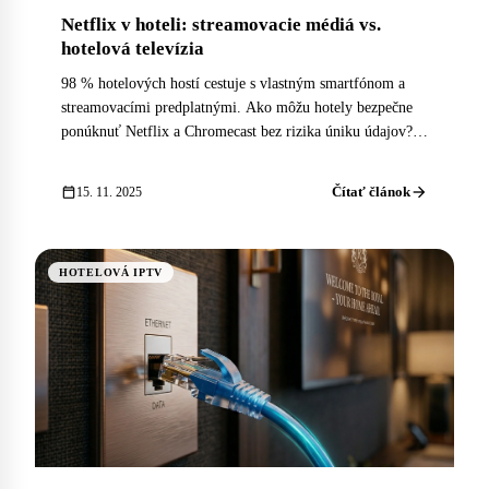
Netflix v hoteli: streamovacie médiá vs.
hotelová televízia
98 % hotelových hostí cestuje s vlastným smartfónom a
streamovacími predplatnými. Ako môžu hotely bezpečne
ponúknuť Netflix a Chromecast bez rizika úniku údajov?
Praktický sprievodca.
arrow_forward
calendar_today
Čítať článok
15. 11. 2025
HOTELOVÁ IPTV