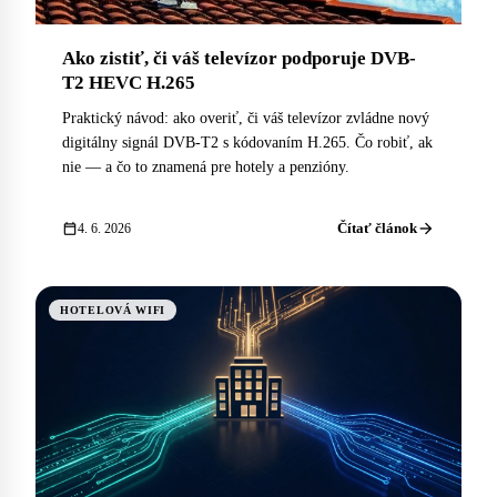
Ako zistiť, či váš televízor podporuje DVB-
T2 HEVC H.265
Praktický návod: ako overiť, či váš televízor zvládne nový
digitálny signál DVB-T2 s kódovaním H.265. Čo robiť, ak
nie — a čo to znamená pre hotely a penzióny.
arrow_forward
calendar_today
Čítať článok
4. 6. 2026
HOTELOVÁ WIFI