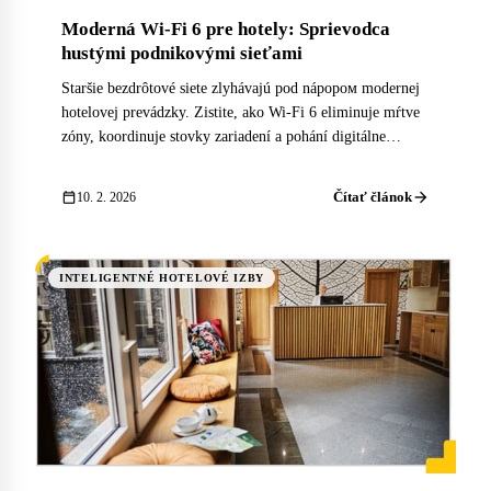
Moderná Wi-Fi 6 pre hotely: Sprievodca
hustými podnikovými sieťami
Staršie bezdrôtové siete zlyhávajú pod nápором modernej
hotelovej prevádzky. Zistite, ako Wi-Fi 6 eliminuje mŕtve
zóny, koordinuje stovky zariadení a pohání digitálne
služby, ktoré hostia očakávajú.
arrow_forward
calendar_today
Čítať článok
10. 2. 2026
INTELIGENTNÉ HOTELOVÉ IZBY