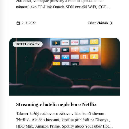
200 hostí, vonkajšie priestory a mobilná pokladňa na
námestí: ako TP-Link Omada SDN vyriešil WiFi, CCTV a
VPN v jednej implementácii.
arrow_forward
calendar_today
Čítať článok
12. 3. 2022
HOTELOVÁ TV
Streaming v hoteli: nejde len o Netflix
Takmer každý rozhovor o zábave v izbe končí slovom
'Netflix'. Ale čo s hosťami, ktorí sa prihlásili na Disney+,
HBO Max, Amazon Prime, Spotify alebo YouTube? Hotel,