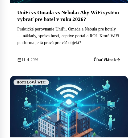
UniFi vs Omada vs Nebula: Aký WiFi systém
vybrať pre hotel v roku 2026?
Praktické porovnanie UniFi, Omada a Nebula pre hotely
— náklady, správa hostí, captive portal a ROI. Ktorá WiFi
platforma je tá pravá pre váš objekt?
arrow_forward
calendar_today
Čítať článok
11. 4. 2026
HOTELOVÁ WIFI