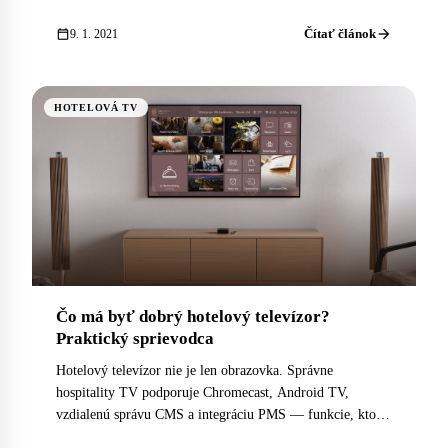
infraštruktúru PoE a premyslené rozmiestnenie
prístupových bodov. Tu je, čo treba správne nastaviť.
arrow_forward
calendar_today
Čítať článok
9. 1. 2021
HOTELOVÁ TV
Čo má byť dobrý hotelový televízor?
Praktický sprievodca
Hotelový televízor nie je len obrazovka. Správne
hospitality TV podporuje Chromecast, Android TV,
vzdialenú správu CMS a integráciu PMS — funkcie, ktoré
chránia zážitok hosťa aj hodnotu investície.