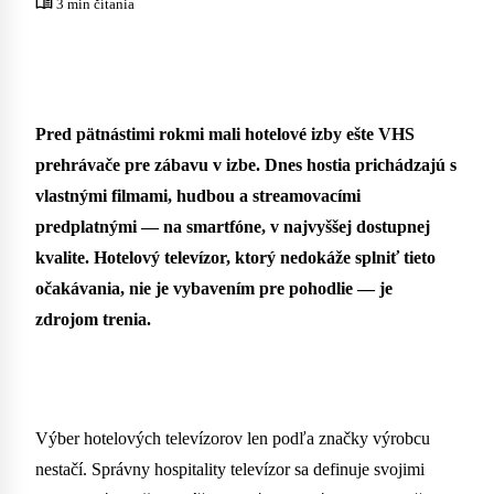
menu_book
3 min čítania
Pred pätnástimi rokmi mali hotelové izby ešte VHS
prehrávače pre zábavu v izbe. Dnes hostia prichádzajú s
vlastnými filmami, hudbou a streamovacími
predplatnými — na smartfóne, v najvyššej dostupnej
kvalite. Hotelový televízor, ktorý nedokáže splniť tieto
očakávania, nie je vybavením pre pohodlie — je
zdrojom trenia.
Výber hotelových televízorov len podľa značky výrobcu
nestačí. Správny hospitality televízor sa definuje svojimi