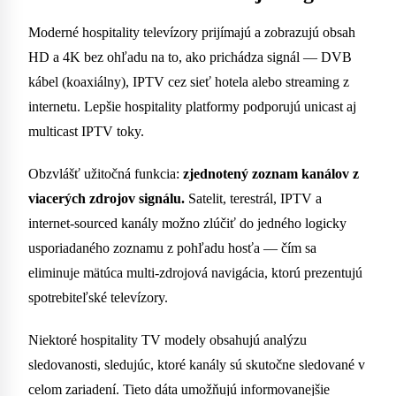
Moderné hospitality televízory prijímajú a zobrazujú obsah
HD a 4K bez ohľadu na to, ako prichádza signál — DVB
kábel (koaxiálny), IPTV cez sieť hotela alebo streaming z
internetu. Lepšie hospitality platformy podporujú unicast aj
multicast IPTV toky.
Obzvlášť užitočná funkcia:
zjednotený zoznam kanálov z
viacerých zdrojov signálu.
Satelit, terestrál, IPTV a
internet-sourced kanály možno zlúčiť do jedného logicky
usporiadaného zoznamu z pohľadu hosťa — čím sa
eliminuje mätúca multi-zdrojová navigácia, ktorú prezentujú
spotrebiteľské televízory.
Niektoré hospitality TV modely obsahujú analýzu
sledovanosti, sledujúc, ktoré kanály sú skutočne sledované v
celom zariadení. Tieto dáta umožňujú informovanejšie