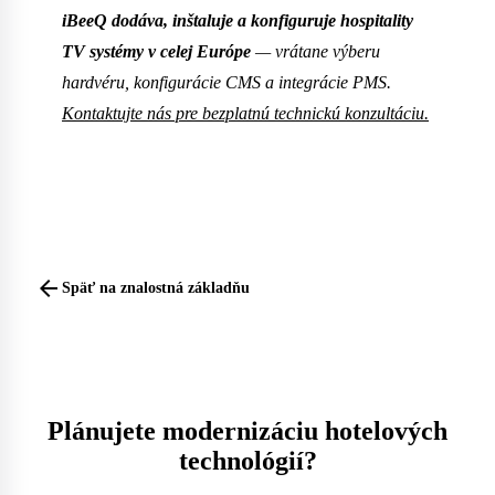
iBeeQ dodáva, inštaluje a konfiguruje hospitality
TV systémy v celej Európe
— vrátane výberu
hardvéru, konfigurácie CMS a integrácie PMS.
Kontaktujte nás pre bezplatnú technickú konzultáciu.
arrow_back
Späť na znalostná základňu
Plánujete modernizáciu hotelových
technológií?