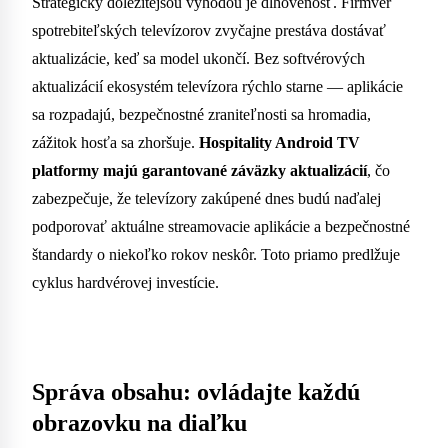
Strategicky dôležitejšou výhodou je dlhovenosť. Firmvér
spotrebiteľských televízorov zvyčajne prestáva dostávať
aktualizácie, keď sa model ukončí. Bez softvérových
aktualizácií ekosystém televízora rýchlo starne — aplikácie
sa rozpadajú, bezpečnostné zraniteľnosti sa hromadia,
zážitok hosťa sa zhoršuje.
Hospitality Android TV
platformy majú garantované záväzky aktualizácií
, čo
zabezpečuje, že televízory zakúpené dnes budú naďalej
podporovať aktuálne streamovacie aplikácie a bezpečnostné
štandardy o niekoľko rokov neskôr. Toto priamo predlžuje
cyklus hardvérovej investície.
Správa obsahu: ovládajte každú
obrazovku na diaľku