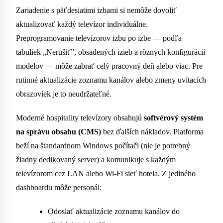
Zariadenie s päťdesiatimi izbami si nemôže dovoliť
aktualizovať každý televízor individuálne.
Preprogramovanie televízorov izbu po izbe — podľa
tabuliek „Nerušiť”, obsadených izieb a rôznych konfigurácií
modelov — môže zabrať celý pracovný deň alebo viac. Pre
rutinné aktualizácie zoznamu kanálov alebo zmeny uvítacích
obrazoviek je to neudržateľné.
Moderné hospitality televízory obsahujú
softvérový systém
na správu obsahu (CMS)
bez ďalších nákladov. Platforma
beží na štandardnom Windows počítači (nie je potrebný
žiadny dedikovaný server) a komunikuje s každým
televízorom cez LAN alebo Wi-Fi sieť hotela. Z jediného
dashboardu môže personál:
Odoslať aktualizácie zoznamu kanálov do