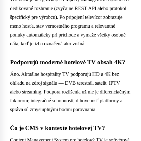
dedikované rozhranie (zvyčajne REST API alebo protokol
špecifický pre výrobcu). Po pripojení televízor zobrazuje
meno hosťa, stav vernostného programu a relevantné
ponuky automaticky pri príchode a vymaže všetky osobné
dáta, keď je izba označená ako voľná.
Podporujú moderné hotelové TV obsah 4K?
Áno. Aktuálne hospitality TV podporujú HD a 4K bez
ohľadu na zdroj signálu — DVB terestrál, satelit, IPTV
alebo streaming. Podpora rozlíšenia už nie je diferenciačným
faktorom; integračné schopnosti, dlhovenosť platformy a
správa sú zmysluplnými bodmi porovnania.
Čo je CMS v kontexte hotelovej TV?
Content Management System pre hotelový TV je softvérová