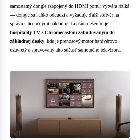
samostatný dongle (zapojený do HDMI portu) vytvára riziká
— dongle sa ľahko odcudzí a vyžaduje ďalší softvér na
správu s licenčnými nákladmi. Lepším riešením je
hospitality TV s Chromecastom zabudovaným do
základnej dosky
, kde je prenosový motor hardvérovo
uzavretý a spravovaný ako súčasť samotného televízora.