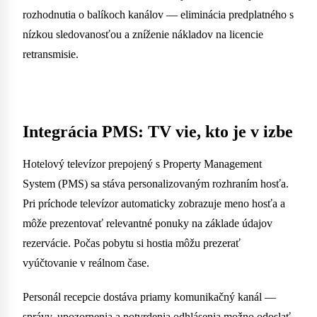
rozhodnutia o balíkoch kanálov — eliminácia predplatného s
nízkou sledovanosťou a zníženie nákladov na licencie
retransmisie.
Integrácia PMS: TV vie, kto je v izbe
Hotelový televízor prepojený s Property Management
System (PMS) sa stáva personalizovaným rozhraním hosťa.
Pri príchode televízor automaticky zobrazuje meno hosťa a
môže prezentovať relevantné ponuky na základe údajov
rezervácie. Počas pobytu si hostia môžu prezerať
vyúčtovanie v reálnom čase.
Personál recepcie dostáva priamy komunikačný kanál —
správy, upozornenia a potvrdenia odhlásenia možno odoslať