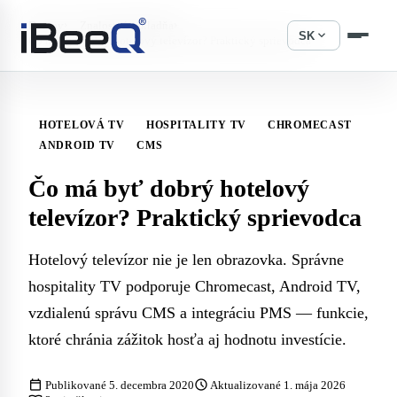
›
›
Domov
Znalostná základňa
expand_more
SK
Čo má byť dobrý hotelový televízor? Praktický sprievodca
HOTELOVÁ TV
HOSPITALITY TV
CHROMECAST
ANDROID TV
CMS
Čo má byť dobrý hotelový
televízor? Praktický sprievodca
Hotelový televízor nie je len obrazovka. Správne
hospitality TV podporuje Chromecast, Android TV,
vzdialenú správu CMS a integráciu PMS — funkcie,
ktoré chránia zážitok hosťa aj hodnotu investície.
calendar_today
schedule
Publikované 5. decembra 2020
Aktualizované 1. mája 2026