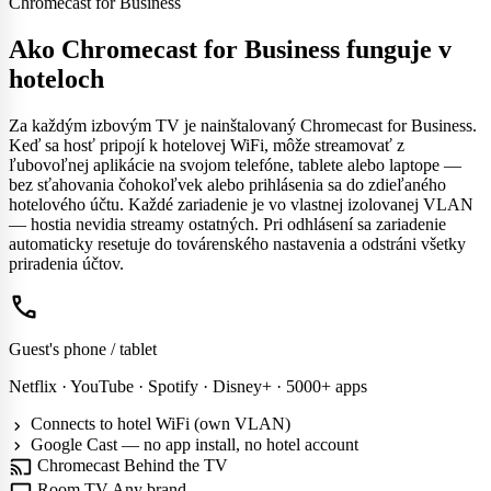
Chromecast for Business
Ako Chromecast for Business funguje v
hoteloch
Za každým izbovým TV je nainštalovaný Chromecast for Business.
Keď sa hosť pripojí k hotelovej WiFi, môže streamovať z
ľubovoľnej aplikácie na svojom telefóne, tablete alebo laptope —
bez sťahovania čohokoľvek alebo prihlásenia sa do zdieľaného
hotelového účtu. Každé zariadenie je vo vlastnej izolovanej VLAN
— hostia nevidia streamy ostatných. Pri odhlásení sa zariadenie
automaticky resetuje do továrenského nastavenia a odstráni všetky
priradenia účtov.
phone
Guest's phone / tablet
Netflix · YouTube · Spotify · Disney+ · 5000+ apps
Connects to hotel WiFi (own VLAN)
chevron_right
Google Cast — no app install, no hotel account
chevron_right
cast
Chromecast
Behind the TV
tv_gen
Room TV
Any brand