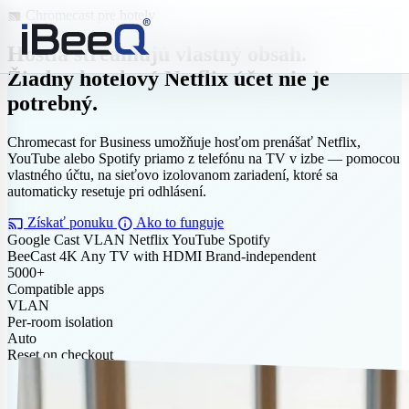
Chromecast pre hotely
cast
Hostia streamujú vlastný obsah.
Žiadny hotelový Netflix účet nie je
potrebný.
Chromecast for Business umožňuje hosťom prenášať Netflix,
YouTube alebo Spotify priamo z telefónu na TV v izbe — pomocou
vlastného účtu, na sieťovo izolovanom zariadení, ktoré sa
automaticky resetuje pri odhlásení.
cast
info
Získať ponuku
Ako to funguje
Google Cast
VLAN
Netflix
YouTube
Spotify
BeeCast 4K
Any TV with HDMI
Brand-independent
5000+
Compatible apps
VLAN
Per-room isolation
Auto
Reset on checkout