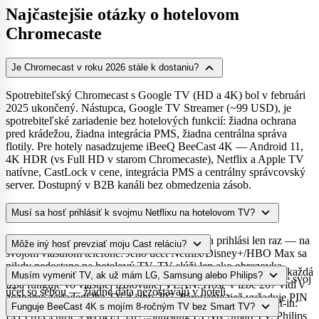
Najčastejšie otázky o hotelovom
Chromecaste
expand_more
Je Chromecast v roku 2026 stále k dostaniu?
Spotrebiteľský Chromecast s Google TV (HD a 4K) bol v februári
2025 ukončený. Nástupca, Google TV Streamer (~99 USD), je
spotrebiteľské zariadenie bez hotelových funkcií: žiadna ochrana
pred krádežou, žiadna integrácia PMS, žiadna centrálna správa
flotily. Pre hotely nasadzujeme iBeeQ BeeCast 4K — Android 11,
4K HDR (vs Full HD v starom Chromecaste), Netflix a Apple TV
natívne, CastLock v cene, integrácia PMS a centrálny správcovský
server. Dostupný v B2B kanáli bez obmedzenia zásob.
expand_more
Musí sa hosť prihlásiť k svojmu Netflixu na hotelovom TV?
Nie. To je celý zmysel nášho riešenia. Hosť sa prihlási len raz — na
expand_more
Môže iný hosť prevziať moju Cast reláciu?
svojom vlastnom telefóne. Jeho účet Netflix/Disney+/HBO Max sa
nikdy nedostane na hotelový TV. TV slúži len ako obrazovka
Nie. Náš systém zabezpečuje plnú sieťovú izoláciu na izbu — každá
expand_more
Musím vymeniť TV, ak už mám LG, Samsung alebo Philips?
zobrazujúca stream z telefónu hosťa. Pri odhlásení si hosť berie svoj
izba funguje vo vlastnej izolovanej VLAN. Hosť v izbe 207 vidí v
účet so sebou — žiadne dáta nezostávajú v hoteli.
zozname zariadení iba TV z izby 207. Párovanie tiež vyžaduje PIN
Nie. Máme dva scenáre. (A) Novšie hotelové TV s Cast Built-in:
expand_more
Funguje BeeCast 4K s mojím 8-ročným TV bez Smart TV?
alebo QR kód viditeľný iba pre osoby v izbe. Cast relácia je
LG Pro:Centric s webOS 5.0+, Samsung LYNK Smart TV, Philips