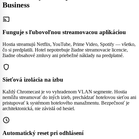
Business
cast
Funguje s ľubovoľnou streamovacou aplikáciou
Hostia streamujú Netflix, YouTube, Prime Video, Spotify — všetko,
čo si predplatili. Hotel nepotrebuje žiadne streamovacie licencie,
žiadne obsahové zmluvy ani priebežné náklady na predplatné.
shield
Sieťová izolácia na izbu
Každý Chromecast je vo vyhradenom VLAN segmente. Hostia
nemôžu streamovať do iných izieb, prechádzať hotelovou sieťou ani
pristupovať k systémom hotelového manažmentu. Bezpečnosť je
architektonická, nie závislá od hesiel.
schedule
Automatický reset pri odhlásení