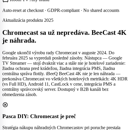
Auto-reset at checkout · GDPR-compliant · No shared accounts
Aktualizácia produktu 2025
Chromecast sa už nepredáva. BeeCast 4K
je náhrada.
Google ukončil výrobu rady Chromecast v auguste 2024. Do
februára 2025 sa vypredali posledné zásoby. Nástupca — Google
TV Streamer — stojí dvakrát viac a stále nie je hotelové zariadenie:
žiadna ochrana pred krádežou, žiadna integrácia PMS, žiadna
centrálna správa flotily. iBeeQ BeeCast 4K nie je len náhrada —
prekonáva Chromecast vo všetkých hotelových metrikách: 4K HDR
(vs Full HD), Android 11, CastLock v cene, integrácia PMS a
centrálny správcovský server. Dostupný v B2B kanáli bez
obmedzenia zásob.
highlight_off
Pasca DIY: Chromecast je preč
Stratégia nákupu náhradných Chromecastov pri poruche prestala