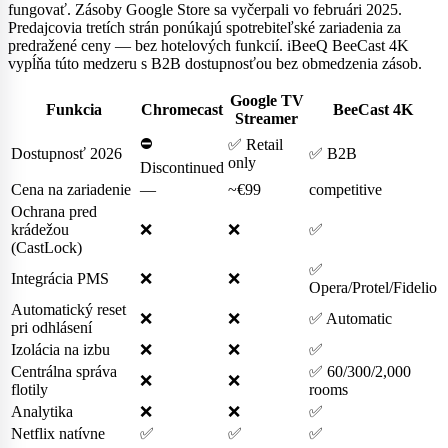
fungovať. Zásoby Google Store sa vyčerpali vo februári 2025.
Predajcovia tretích strán ponúkajú spotrebiteľské zariadenia za
predražené ceny — bez hotelových funkcií. iBeeQ BeeCast 4K
vypĺňa túto medzeru s B2B dostupnosťou bez obmedzenia zásob.
Google TV
Funkcia
Chromecast
BeeCast 4K
Streamer
⛔
✅ Retail
Dostupnosť 2026
✅ B2B
only
Discontinued
Cena na zariadenie
—
~€99
competitive
Ochrana pred
krádežou
❌
❌
✅
(CastLock)
✅
Integrácia PMS
❌
❌
Opera/Protel/Fidelio
Automatický reset
❌
❌
✅ Automatic
pri odhlásení
Izolácia na izbu
❌
❌
✅
Centrálna správa
✅ 60/300/2,000
❌
❌
flotily
rooms
Analytika
❌
❌
✅
Netflix natívne
✅
✅
✅