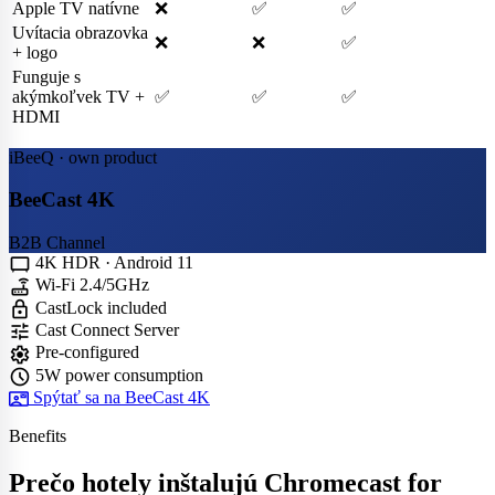
Apple TV natívne
❌
✅
✅
Uvítacia obrazovka
❌
❌
✅
+ logo
Funguje s
akýmkoľvek TV +
✅
✅
✅
HDMI
iBeeQ · own product
BeeCast 4K
B2B Channel
tv_gen
4K HDR · Android 11
router
Wi-Fi 2.4/5GHz
lock
CastLock included
tune
Cast Connect Server
settings
Pre-configured
schedule
5W power consumption
contact_mail
Spýtať sa na BeeCast 4K
Benefits
Prečo hotely inštalujú Chromecast for