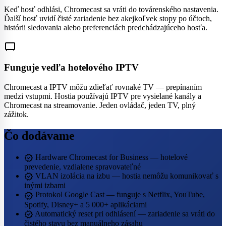
Keď hosť odhlási, Chromecast sa vráti do továrenského nastavenia.
Ďalší hosť uvidí čisté zariadenie bez akejkoľvek stopy po účtoch,
histórii sledovania alebo preferenciách predchádzajúceho hosťa.
tv_gen
Funguje vedľa hotelového IPTV
Chromecast a IPTV môžu zdieľať rovnaké TV — prepínaním
medzi vstupmi. Hostia používajú IPTV pre vysielané kanály a
Chromecast na streamovanie. Jeden ovládač, jeden TV, plný
zážitok.
Čo dodávame
verified
Hardware Chromecast for Business — hotelové
prevedenie, vzdialene spravovateľné
verified
VLAN izolácia na izbu — hostia nemôžu komunikovať s
inými izbami
verified
Protokol Google Cast — funguje s Netflix, YouTube,
Spotify, Disney+ a 5 000+ aplikáciami
verified
Automatický reset pri odhlásení — zariadenie sa vráti do
čistého stavu bez manuálneho zásahu