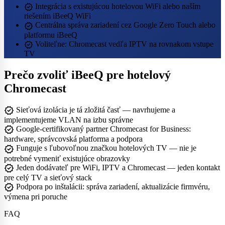
verified
Integrácia s existujúcou hotelovou WiFi alebo naším
riešením iBeeQ WiFi
verified
Centrálna správa zariadení cez Google Zero Touch alebo
platformu iBeeQ
verified
Voliteľne: Chromecast vedľa IPTV na rovnakom vstupe
TV
Prečo zvoliť iBeeQ pre hotelový
Chromecast
verified
Sieťová izolácia je tá zložitá časť — navrhujeme a
implementujeme VLAN na izbu správne
verified
Google-certifikovaný partner Chromecast for Business:
hardware, správcovská platforma a podpora
verified
Funguje s ľubovoľnou značkou hotelových TV — nie je
potrebné vymeniť existujúce obrazovky
verified
Jeden dodávateľ pre WiFi, IPTV a Chromecast — jeden kontakt
pre celý TV a sieťový stack
verified
Podpora po inštalácii: správa zariadení, aktualizácie firmvéru,
výmena pri poruche
FAQ