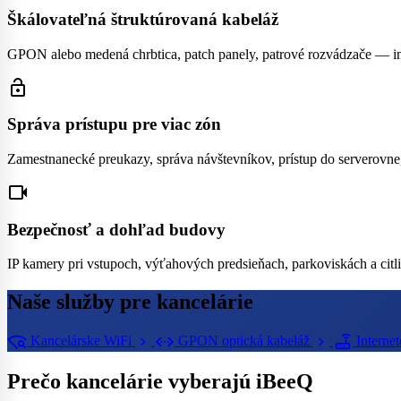
Škálovateľná štruktúrovaná kabeláž
GPON alebo medená chrbtica, patch panely, patrové rozvádzače — inf
lock_open
Správa prístupu pre viac zón
Zamestnanecké preukazy, správa návštevníkov, prístup do serverovne
videocam
Bezpečnosť a dohľad budovy
IP kamery pri vstupoch, výťahových predsieňach, parkoviskách a cit
Naše služby pre kancelárie
wifi_find
settings_ethernet
router
chevron_right
chevron_right
Kancelárske WiFi
GPON optická kabeláž
Interne
Prečo kancelárie vyberajú iBeeQ