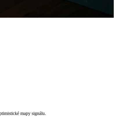
ká.
ptimistické mapy signálu.