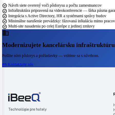
verified
Návrh siete overený voči pôdorysu a počtu zamestnancov
verified
Infraštruktúra pripravená na videokonferencie — šírka pásma gara
verified
Integrácia s Active Directory, HR a systémami správy budov
verified
Minimálne narušenie prevádzky: fázovaná inštalácia mimo praco
verified
Multi-site nasadenia po celej Európe z jedinej zmluvy
business
Modernizujete kancelársku infraštruktúru
Pošlite nám pôdorys a požiadavky — vrátime sa s návrhom.
mail
Kontaktujte nás
Technológie pre hotely