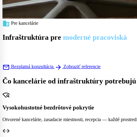
business
Pre kancelárie
Infraštruktúra pre
moderné pracoviská
Vysokohustotné WiFi, štruktúrovaná kabeláž, siete pripravené pre v
Kancelárske WiFi
GPON optická kabeláž
Internetové pripojenie
Kame
mail
arrow_forward
Bezplatná konzultácia
Zobraziť referencie
Čo kancelárie od infraštruktúry potrebujú
wifi_find
Vysokohustotné bezdrôtové pokrytie
Otvorené kancelárie, zasadacie miestnosti, recepcia — každé prostred
settings_ethernet