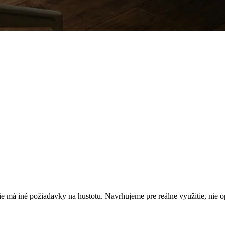
ideokonferencie a bezpečnosť budov — navrhnuté pre moderné pracovis
rový systém
Kontrola prístupu
ie má iné požiadavky na hustotu. Navrhujeme pre reálne využitie, nie o