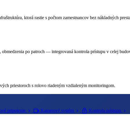
raštruktúra, ktorá rastie s počtom zamestnancov bez nákladných prest
, obmedzenia po patroch — integrovaná kontrola prístupu v celej budo
livých priestoroch s rolovo riadeným vzdialeným monitoringom.
videocam
lock_open
chevron_right
chevron_right
chevron_right
tové pripojenie
Kamerový systém
Kontrola prístupu