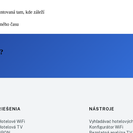
ntovaná tam, kde záleží
vného času
?
RIEŠENIA
NÁSTROJE
Hotelové WiFi
Vyhľadávač hotelovýc
Hotelová TV
Konfigurátor WiFi
GPON
Bezplatná analýza TV