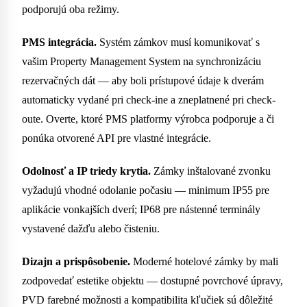
podporujú oba režimy.
PMS integrácia.
Systém zámkov musí komunikovať s
vašim Property Management System na synchronizáciu
rezervačných dát — aby boli prístupové údaje k dverám
automaticky vydané pri check-ine a zneplatnené pri check-
oute. Overte, ktoré PMS platformy výrobca podporuje a či
ponúka otvorené API pre vlastné integrácie.
Odolnosť a IP triedy krytia.
Zámky inštalované zvonku
vyžadujú vhodné odolanie počasiu — minimum IP55 pre
aplikácie vonkajších dverí; IP68 pre nástenné terminály
vystavené dažďu alebo čisteniu.
Dizajn a prispôsobenie.
Moderné hotelové zámky by mali
zodpovedať estetike objektu — dostupné povrchové úpravy,
PVD farebné možnosti a kompatibilita kľučiek sú dôležité