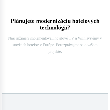
Plánujete modernizáciu hotelových
technológií?
Naši inžinieri implementovali hotelové TV a WiFi systémy v
stovkách hotelov v Európe. Porozprávajme sa o vašom
projekte.
Kontaktujte nás