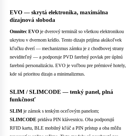
EVO — skrytá elektronika, maximálna
dizajnová sloboda
Omnitec EVO
je dverový terminál so všetkou elektronikou
ukrytou v dvernom krídlo. Tento dizajn prijíma akúkoľvek
kľučku dverí — mechanizmus zámku je z chodbovej strany
neviditeľný — a podporuje PVD farebný povlak pre úplnú
farebnú personalizáciu. EVO je voľbou pre prémiové hotely,
kde sú prioritou dizajn a minimalizmus.
SLIM / SLIMCODE — tenký panel, plná
funkčnosť
SLIM
je zámok s tenkým oceľovým panelom;
SLIMCODE
pridáva PIN klávesnicu. Oba podporujú
RFID kartu, BLE mobilný kľúč a PIN prístup a oba môžu