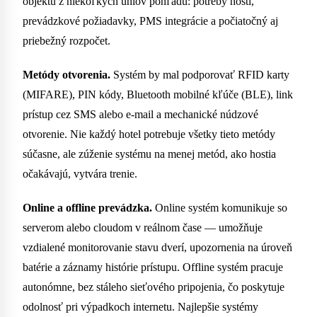
objektu z niekoľkých uhlov pohľadu: potreby hostí,
prevádzkové požiadavky, PMS integrácie a počiatočný aj
priebežný rozpočet.
Metódy otvorenia.
Systém by mal podporovať RFID karty
(MIFARE), PIN kódy, Bluetooth mobilné kľúče (BLE), link
prístup cez SMS alebo e-mail a mechanické núdzové
otvorenie. Nie každý hotel potrebuje všetky tieto metódy
súčasne, ale zúženie systému na menej metód, ako hostia
očakávajú, vytvára trenie.
Online a offline prevádzka.
Online systém komunikuje so
serverom alebo cloudom v reálnom čase — umožňuje
vzdialené monitorovanie stavu dverí, upozornenia na úroveň
batérie a záznamy histórie prístupu. Offline systém pracuje
autonómne, bez stáleho sieťového pripojenia, čo poskytuje
odolnosť pri výpadkoch internetu. Najlepšie systémy