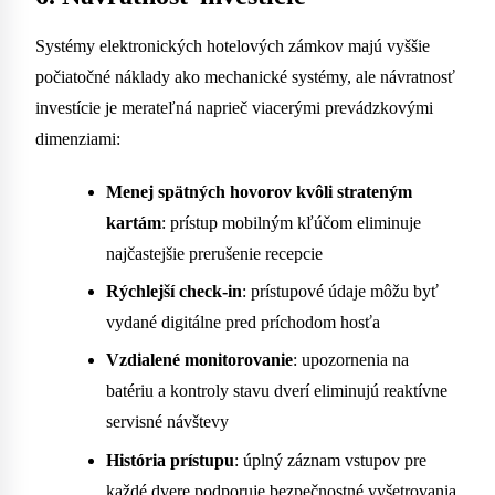
Systémy elektronických hotelových zámkov majú vyššie
počiatočné náklady ako mechanické systémy, ale návratnosť
investície je merateľná naprieč viacerými prevádzkovými
dimenziami:
Menej spätných hovorov kvôli strateným
kartám
: prístup mobilným kľúčom eliminuje
najčastejšie prerušenie recepcie
Rýchlejší check-in
: prístupové údaje môžu byť
vydané digitálne pred príchodom hosťa
Vzdialené monitorovanie
: upozornenia na
batériu a kontroly stavu dverí eliminujú reaktívne
servisné návštevy
História prístupu
: úplný záznam vstupov pre
každé dvere podporuje bezpečnostné vyšetrovania