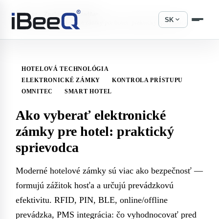
›
›
Domov
Znalostná základňa
expand_more
SK
Ako vyberať elektronické zámky pre hotel: praktický sprievodca
HOTELOVÁ TECHNOLÓGIA
ELEKTRONICKÉ ZÁMKY
KONTROLA PRÍSTUPU
OMNITEC
SMART HOTEL
Ako vyberať elektronické
zámky pre hotel: praktický
sprievodca
Moderné hotelové zámky sú viac ako bezpečnosť —
formujú zážitok hosťa a určujú prevádzkovú
efektivitu. RFID, PIN, BLE, online/offline
prevádzka, PMS integrácia: čo vyhodnocovať pred