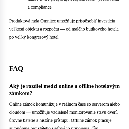
a compliance
Produktová rada Omnitec umožňuje prispôsobiť investíciu
veľkosti objektu a rozpočtu — od malého butikového hotela
po veľký kongresový hotel.
FAQ
Aký je rozdiel medzi online a offline hotelovým
zámkom?
Online zámok komunikuje v reálnom čase so serverom alebo
cloudom — umožňuje vzdialené monitorovanie stavu dverí,
úrovne batérie a histórie prístupu. Offline zámok pracuje
autonómne bez stáleho sieťového pripojenia, čím