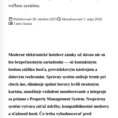
voľbou systému.
calendar_today
schedule
Publikované 28. októbra 2025
Aktualizované 1. mája 2026
menu_book
3 min čítania
Moderné elektronické hotelové zámky už dávno nie sú
len bezpečnostným zariadením — sú kontaktným
bodom zážitku hosťa, prevádzkovým nástrojom a
dátovým rozhraním. Správny systém znižuje trenie pri
check-ine, eliminuje spätné hovory kvôli strateným
kartám, umožňuje vzdialené monitorovanie a integruje
sa priamo s Property Management System. Nesprávny
systém vytvára záťaž údržby, kompatibilnostné medzery
a sťažnosti hostí. Čo treba vyhodnocovať pred