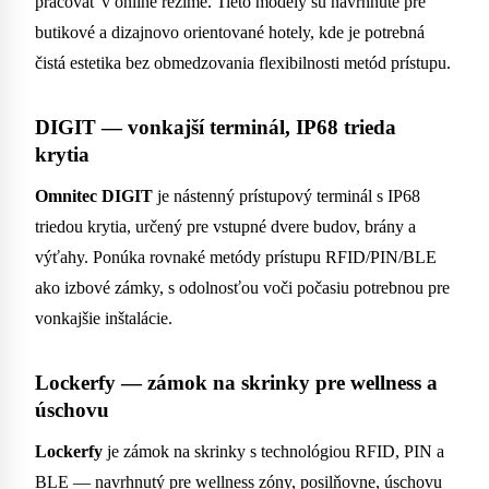
pracovať v online režime. Tieto modely sú navrhnuté pre
butikové a dizajnovo orientované hotely, kde je potrebná
čistá estetika bez obmedzovania flexibilnosti metód prístupu.
DIGIT — vonkajší terminál, IP68 trieda
krytia
Omnitec DIGIT
je nástenný prístupový terminál s IP68
triedou krytia, určený pre vstupné dvere budov, brány a
výťahy. Ponúka rovnaké metódy prístupu RFID/PIN/BLE
ako izbové zámky, s odolnosťou voči počasiu potrebnou pre
vonkajšie inštalácie.
Lockerfy — zámok na skrinky pre wellness a
úschovu
Lockerfy
je zámok na skrinky s technológiou RFID, PIN a
BLE — navrhnutý pre wellness zóny, posilňovne, úschovu