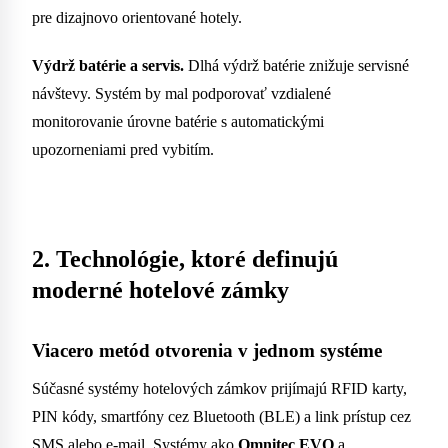
pre dizajnovo orientované hotely.
Výdrž batérie a servis.
Dlhá výdrž batérie znižuje servisné
návštevy. Systém by mal podporovať vzdialené
monitorovanie úrovne batérie s automatickými
upozorneniami pred vybitím.
2. Technológie, ktoré definujú
moderné hotelové zámky
Viacero metód otvorenia v jednom systéme
Súčasné systémy hotelových zámkov prijímajú RFID karty,
PIN kódy, smartfóny cez Bluetooth (BLE) a link prístup cez
SMS alebo e-mail. Systémy ako
Omnitec EVO
a