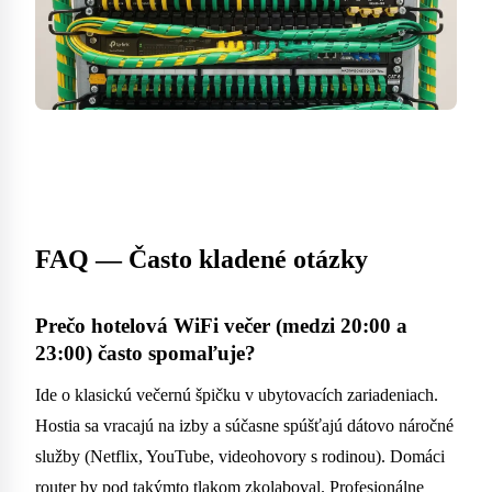
FAQ — Často kladené otázky
Prečo hotelová WiFi večer (medzi 20:00 a
23:00) často spomaľuje?
Ide o klasickú večernú špičku v ubytovacích zariadeniach.
Hostia sa vracajú na izby a súčasne spúšťajú dátovo náročné
služby (Netflix, YouTube, videohovory s rodinou). Domáci
router by pod takýmto tlakom zkolaboval. Profesionálne