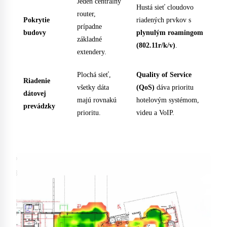
Jeden centrálny
Hustá sieť cloudovo
router,
Pokrytie
riadených prvkov s
prípadne
budovy
plynulým roamingom
základné
(802.11r/k/v)
.
extendery.
Plochá sieť,
Quality of Service
Riadenie
všetky dáta
(QoS)
dáva prioritu
dátovej
majú rovnakú
hotelovým systémom,
prevádzky
prioritu.
videu a VoIP.