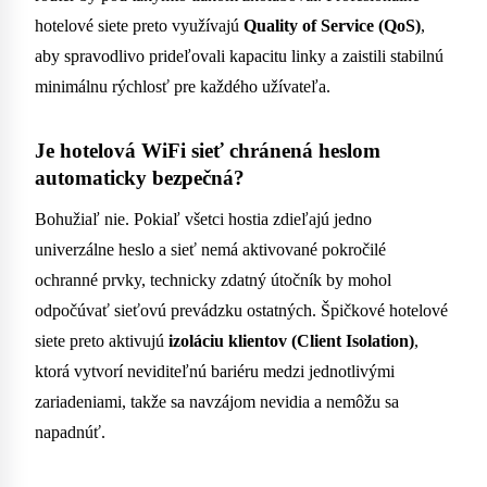
hotelové siete preto využívajú
Quality of Service (QoS)
,
aby spravodlivo prideľovali kapacitu linky a zaistili stabilnú
minimálnu rýchlosť pre každého užívateľa.
Je hotelová WiFi sieť chránená heslom
automaticky bezpečná?
Bohužiaľ nie. Pokiaľ všetci hostia zdieľajú jedno
univerzálne heslo a sieť nemá aktivované pokročilé
ochranné prvky, technicky zdatný útočník by mohol
odpočúvať sieťovú prevádzku ostatných. Špičkové hotelové
siete preto aktivujú
izoláciu klientov (Client Isolation)
,
ktorá vytvorí neviditeľnú bariéru medzi jednotlivými
zariadeniami, takže sa navzájom nevidia a nemôžu sa
napadnúť.