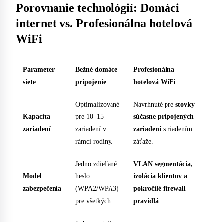
Porovnanie technológií: Domáci
internet vs. Profesionálna hotelová
WiFi
Parameter
Bežné domáce
Profesionálna
siete
pripojenie
hotelová WiFi
Optimalizované
Navrhnuté pre
stovky
Kapacita
pre 10–15
súčasne pripojených
zariadení
zariadení v
zariadení
s riadením
rámci rodiny.
záťaže.
Jedno zdieľané
VLAN segmentácia,
Model
heslo
izolácia klientov a
zabezpečenia
(WPA2/WPA3)
pokročilé firewall
pre všetkých.
pravidlá
.