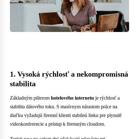
1. Vysoká rýchlosť a nekompromisná
stabilita
Základným pilierom
hotelového internetu
je rýchlosť a
stabilita dátového toku. S masívnym nárastom práce na
diaľku vyžadujú firemní klienti stabilnú linku pre plynulé
videokonferencie a prístup k firemným cloudom.
Turisti zasa po celom dni očakávajú relaxáciu pri