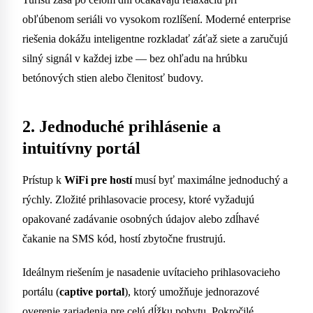
obľúbenom seriáli vo vysokom rozlíšení. Moderné enterprise
riešenia dokážu inteligentne rozkladať záťaž siete a zaručujú
silný signál v každej izbe — bez ohľadu na hrúbku
betónových stien alebo členitosť budovy.
2. Jednoduché prihlásenie a
intuitívny portál
Prístup k
WiFi pre hostí
musí byť maximálne jednoduchý a
rýchly. Zložité prihlasovacie procesy, ktoré vyžadujú
opakované zadávanie osobných údajov alebo zdĺhavé
čakanie na SMS kód, hostí zbytočne frustrujú.
Ideálnym riešením je nasadenie uvítacieho prihlasovacieho
portálu (
captive portal
), ktorý umožňuje jednorazové
overenie zariadenia pre celú dĺžku pobytu. Pokročilé