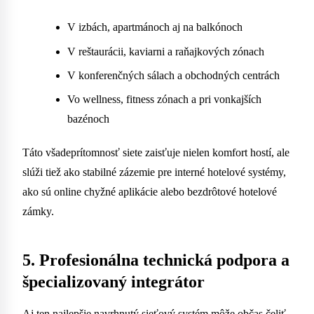
V izbách, apartmánoch aj na balkónoch
V reštaurácii, kaviarni a raňajkových zónach
V konferenčných sálach a obchodných centrách
Vo wellness, fitness zónach a pri vonkajších
bazénoch
Táto všadeprítomnosť siete zaisťuje nielen komfort hostí, ale
slúži tiež ako stabilné zázemie pre interné hotelové systémy,
ako sú online chyžné aplikácie alebo bezdrôtové hotelové
zámky.
5. Profesionálna technická podpora a
špecializovaný integrátor
Aj ten najlepšie navrhnutý sieťový systém môže občas čeliť