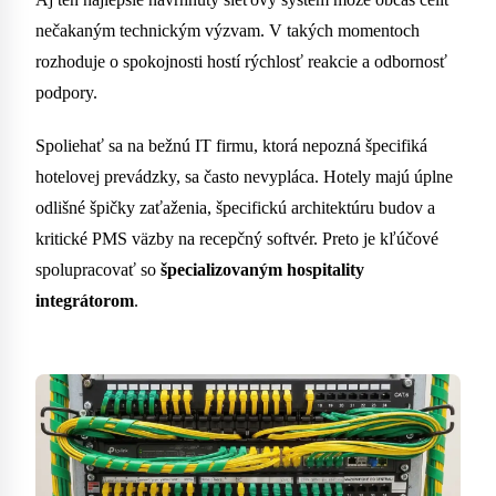
nečakaným technickým výzvam. V takých momentoch
rozhoduje o spokojnosti hostí rýchlosť reakcie a odbornosť
podpory.
Spoliehať sa na bežnú IT firmu, ktorá nepozná špecifiká
hotelovej prevádzky, sa často nevypláca. Hotely majú úplne
odlišné špičky zaťaženia, špecifickú architektúru budov a
kritické PMS väzby na recepčný softvér. Preto je kľúčové
spolupracovať so
špecializovaným hospitality
integrátorom
.