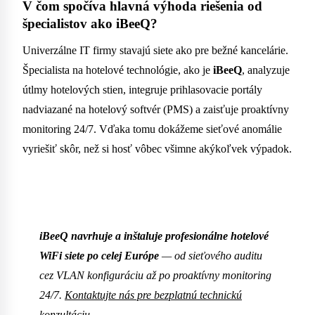
V čom spočíva hlavná výhoda riešenia od
špecialistov ako iBeeQ?
Univerzálne IT firmy stavajú siete ako pre bežné kancelárie.
Špecialista na hotelové technológie, ako je
iBeeQ
, analyzuje
útlmy hotelových stien, integruje prihlasovacie portály
nadviazané na hotelový softvér (PMS) a zaisťuje proaktívny
monitoring 24/7. Vďaka tomu dokážeme sieťové anomálie
vyriešiť skôr, než si hosť vôbec všimne akýkoľvek výpadok.
iBeeQ navrhuje a inštaluje profesionálne hotelové
WiFi siete po celej Európe
— od sieťového auditu
cez VLAN konfiguráciu až po proaktívny monitoring
24/7.
Kontaktujte nás pre bezplatnú technickú
konzultáciu.