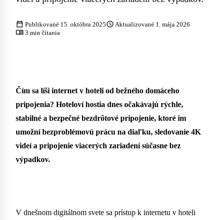
calendar_today
schedule
Publikované 15. októbra 2025
Aktualizované 1. mája 2026
menu_book
3 min čítania
Čím sa líši internet v hoteli od bežného domáceho
pripojenia? Hoteloví hostia dnes očakávajú rýchle,
stabilné a bezpečné bezdrôtové pripojenie, ktoré im
umožní bezproblémovú prácu na diaľku, sledovanie 4K
videí a pripojenie viacerých zariadení súčasne bez
výpadkov.
V dnešnom digitálnom svete sa prístup k internetu v hoteli