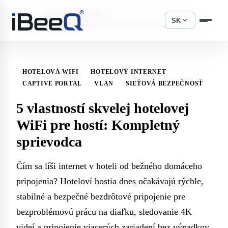
›
›
Domov
Znalostná základňa
expand_more
SK
5 vlastností skvelej hotelovej WiFi pre hostí: Kompletný sprievodca
HOTELOVÁ WIFI
HOTELOVÝ INTERNET
CAPTIVE PORTAL
VLAN
SIEŤOVÁ BEZPEČNOSŤ
5 vlastností skvelej hotelovej
WiFi pre hostí: Kompletný
sprievodca
Čím sa líši internet v hoteli od bežného domáceho
pripojenia? Hoteloví hostia dnes očakávajú rýchle,
stabilné a bezpečné bezdrôtové pripojenie pre
bezproblémovú prácu na diaľku, sledovanie 4K
videí a pripojenie viacerých zariadení bez výpadkov.