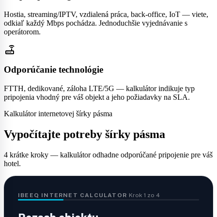
Hostia, streaming/IPTV, vzdialená práca, back-office, IoT — viete,
odkiaľ každý Mbps pochádza. Jednoduchšie vyjednávanie s
operátorom.
router
Odporúčanie technológie
FTTH, dedikované, záloha LTE/5G — kalkulátor indikuje typ
pripojenia vhodný pre váš objekt a jeho požiadavky na SLA.
Kalkulátor internetovej šírky pásma
Vypočítajte potreby šírky pásma
4 krátke kroky — kalkulátor odhadne odporúčané pripojenie pre váš
hotel.
IBEEQ INTERNET CALCULATOR
Krok 1 zo 4