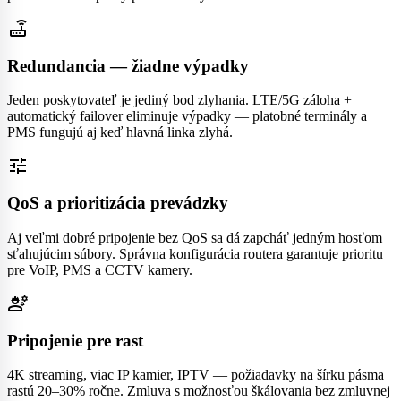
+5 Mbps (stály overhead)
router
Redundancia — žiadne výpadky
Jeden poskytovateľ je jediný bod zlyhania. LTE/5G záloha +
automatický failover eliminuje výpadky — platobné terminály a
PMS fungujú aj keď hlavná linka zlyhá.
tune
QoS a prioritizácia prevádzky
Aj veľmi dobré pripojenie bez QoS sa dá zapcháť jedným hosťom
sťahujúcim súbory. Správna konfigurácia routera garantuje prioritu
pre VoIP, PMS a CCTV kamery.
engineering
Pripojenie pre rast
4K streaming, viac IP kamier, IPTV — požiadavky na šírku pásma
rastú 20–30% ročne. Zmluva s možnosťou škálovania bez zmluvnej