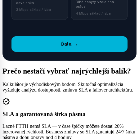
Dlhé pobyty, vzdialená
dovolenka
práca
Standard (nad 50%)
Overenie dostupných operátorov v lokalite hotela
3 Mbps základ / izba
4 Mbps základ / izba
Firemný hotel, coworking — 4K videohovory, veľké prenosy
Porovnanie: FTTH, dedikované, záloha LTE/5G
súborov
Odporúčanie SLA zmluvy s garantovanou šírkou
+8 Mbps / izba
pásma
Bezplatná technická konzultácia (30 min)
Ďalej →
Žiadne / klasické TV
Tradičné DVB
Anténa DVB-T2 alebo bez
Kábel alebo hlavná stanica
TV
+0 Mbps / izba
+0 Mbps / izba
Prečo nestačí vybrať najrýchlejší balík?
Kalkulátor je východiskovým bodom. Skutočná optimalizácia
OTT streaming (IPTV)
vyžaduje analýzu dostupnosti, zmluvu SLA a failover architektúru.
TV cez internet — každá izba je samostatný stream
+8 Mbps / izba
verified
SLA a garantovaná šírka pásma
Nemáme
Máme IoT / BMS
Lacné FTTH nemá SLA — v čase špičky môžete dostať 20%
Tradičné kľúče a regulátory
RFID/NFC zámky, IP
inzerovanej rýchlosti. Business zmluvy so SLA garantujú 24/7 šírku
termostaty, správa energie
+0 Mbps
pásma a dobu opravy pod 4 hodiny.