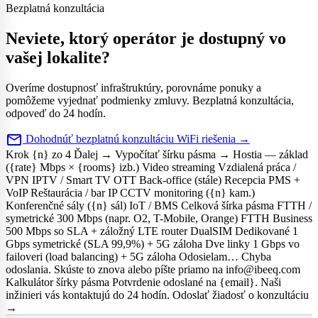
Bezplatná konzultácia
Neviete, ktorý operátor je dostupný vo
vašej lokalite?
Overíme dostupnosť infraštruktúry, porovnáme ponuky a
pomôžeme vyjednať podmienky zmluvy. Bezplatná konzultácia,
odpoveď do 24 hodín.
mail
Dohodnúť bezplatnú konzultáciu
WiFi riešenia →
Krok {n} zo 4
Ďalej →
Vypočítať šírku pásma →
Hostia — základ
({rate} Mbps × {rooms} izb.)
Video streaming
Vzdialená práca /
VPN
IPTV / Smart TV OTT
Back-office (stále)
Recepcia PMS +
VoIP
Reštaurácia / bar
IP CCTV monitoring ({n} kam.)
Konferenčné sály ({n} sál)
IoT / BMS
Celková šírka pásma
FTTH /
symetrické 300 Mbps (napr. O2, T-Mobile, Orange)
FTTH Business
500 Mbps so SLA + záložný LTE router DualSIM
Dedikované 1
Gbps symetrické (SLA 99,9%) + 5G záloha
Dve linky 1 Gbps vo
failoveri (load balancing) + 5G záloha
Odosielam…
Chyba
odoslania. Skúste to znova alebo píšte priamo na info@ibeeq.com
Kalkulátor šírky pásma
Potvrdenie odoslané na {email}. Naši
inžinieri vás kontaktujú do 24 hodín.
Odoslať žiadosť o konzultáciu
→