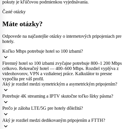
pokuty je kľúčovou podmienkou vyjednávania.
Časté otázky
Máte otázky?
Odpovede na najčastejšie otázky o internetových pripojeniach pre
hotely.
Koľko Mbps potrebuje hotel so 100 izbami?
expand_more
Firemný hotel so 100 izbami zvyčajne potrebuje 800–1 200 Mbps
celkovo. Rekreačný hotel — 400–600 Mbps. Rozdiel vyplýva z
videohovorov, VPN a vzdialenej práce. Kalkulátor to presne
vypočíta pre váš profil.
Aký je rozdiel medzi symetrickým a asymetrickým pripojením?
expand_more
Potrebuje 4K streaming a IPTV skutočne toľko šírky pásma?
expand_more
Prečo je záloha LTE/5G pre hotely dôležitá?
expand_more
Aký je rozdiel medzi dedikovaným pripojením a FTTH?
expand_more