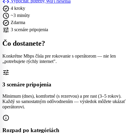
settings_ethernet
Vypočítať potreby
WiFi riešenia
verified
4 kroky
schedule
~3 minúty
verified
Zdarma
tune
3 scenáre pripojenia
Čo dostanete?
Konkrétne Mbps čísla pre rokovanie s operátorom — nie len
„potrebujete rýchly internet".
tune
3 scenáre pripojenia
Minimum (dnes), komfortné (s rezervou) a pre rast (3–5 rokov).
Každý so samostatným odôvodnením — výsledok môžete ukázať
operátorovi.
info
Rozpad po kategóriách