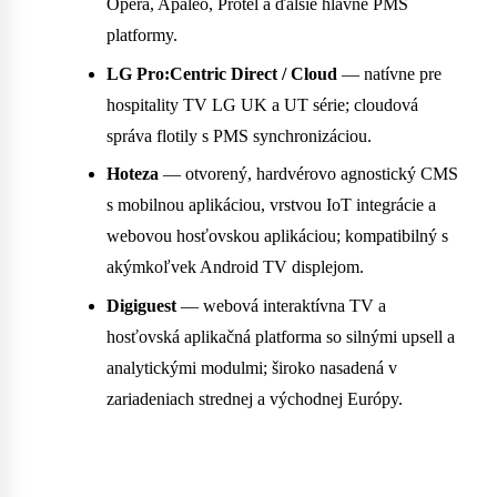
Opera, Apaleo, Protel a ďalšie hlavné PMS
platformy.
LG Pro:Centric Direct / Cloud
— natívne pre
hospitality TV LG UK a UT série; cloudová
správa flotily s PMS synchronizáciou.
Hoteza
— otvorený, hardvérovo agnostický CMS
s mobilnou aplikáciou, vrstvou IoT integrácie a
webovou hosťovskou aplikáciou; kompatibilný s
akýmkoľvek Android TV displejom.
Digiguest
— webová interaktívna TV a
hosťovská aplikačná platforma so silnými upsell a
analytickými modulmi; široko nasadená v
zariadeniach strednej a východnej Európy.