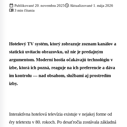
calendar_today
schedule
Publikované 20. novembra 2025
Aktualizované 1. mája 2026
menu_book
3 min čítania
Hotelový TV systém, ktorý zobrazuje zoznam kanálov a
statickú uvítaciu obrazovku, už nie je predajným
argumentom. Moderní hostia očakávajú technológiu v
izbe, ktorá ich pozná, reaguje na ich preferencie a dáva
im kontrolu — nad obsahom, službami aj prostredím
izby.
Interaktívna hotelová televízia existuje v nejakej forme od
éry teletextu v 80. rokoch. Po desaťročia zostávala základná