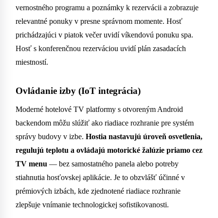
vernostného programu a poznámky k rezervácii a zobrazuje
relevantné ponuky v presne správnom momente. Hosť
prichádzajúci v piatok večer uvidí víkendovú ponuku spa.
Hosť s konferenčnou rezerváciou uvidí plán zasadacích
miestností.
Ovládanie izby (IoT integrácia)
Moderné hotelové TV platformy s otvoreným Android
backendom môžu slúžiť ako riadiace rozhranie pre systém
správy budovy v izbe.
Hostia nastavujú úroveň osvetlenia,
regulujú teplotu a ovládajú motorické žalúzie priamo cez
TV menu
— bez samostatného panela alebo potreby
stiahnutia hosťovskej aplikácie. Je to obzvlášť účinné v
prémiových izbách, kde zjednotené riadiace rozhranie
zlepšuje vnímanie technologickej sofistikovanosti.