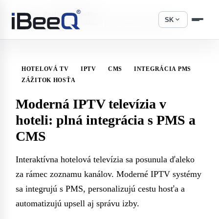
›
›
Domov
Znalostná základňa
expand_more
SK
Moderná IPTV televízia v hoteli: plná integrácia s PMS a CMS
HOTELOVÁ TV
IPTV
CMS
INTEGRÁCIA PMS
ZÁŽITOK HOSŤA
Moderná IPTV televízia v
hoteli: plná integrácia s PMS a
CMS
Interaktívna hotelová televízia sa posunula ďaleko
za rámec zoznamu kanálov. Moderné IPTV systémy
sa integrujú s PMS, personalizujú cestu hosťa a
automatizujú upsell aj správu izby.