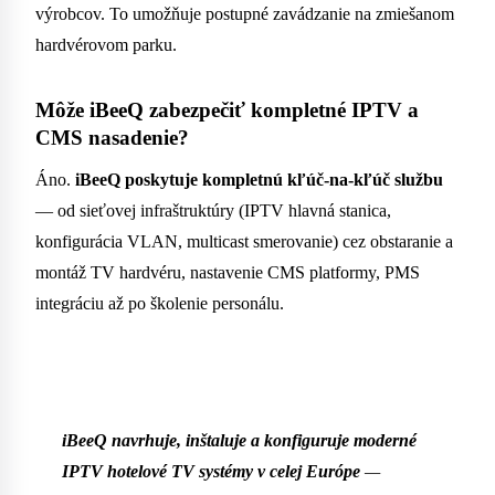
výrobcov. To umožňuje postupné zavádzanie na zmiešanom
hardvérovom parku.
Môže iBeeQ zabezpečiť kompletné IPTV a
CMS nasadenie?
Áno.
iBeeQ poskytuje kompletnú kľúč-na-kľúč službu
— od sieťovej infraštruktúry (IPTV hlavná stanica,
konfigurácia VLAN, multicast smerovanie) cez obstaranie a
montáž TV hardvéru, nastavenie CMS platformy, PMS
integráciu až po školenie personálu.
iBeeQ navrhuje, inštaluje a konfiguruje moderné
IPTV hotelové TV systémy v celej Európe
—