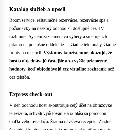
Katalóg služieb a upsell
Room service, reštauračné rezervácie, rezervácie spa a
požiadavky na neskorý odchod sú dostupné cez TV
rozhranie. Systém zaznamenáva výbery a smeruje ich
priamo na príslušné oddelenie — žiadne telefonáty, žiadne
fronty na recepcii.
Výskumy konzistentne ukazujú, že
hostia objednávajú častejšie a za vyššie priemerné
hodnoty, keď objednávajú cez vizuálne rozhranie
než
cez telefón.
Express check-out
V deň odchodu hosť skontroluje celý účet na obrazovke
televízora, schváli vyúčtovanie a odhlási sa pomocou
diaľkového ovládača. Žiadna návšteva recepcie. Žiadné
čakanie. Upratovací servis je automaticky informovaný.