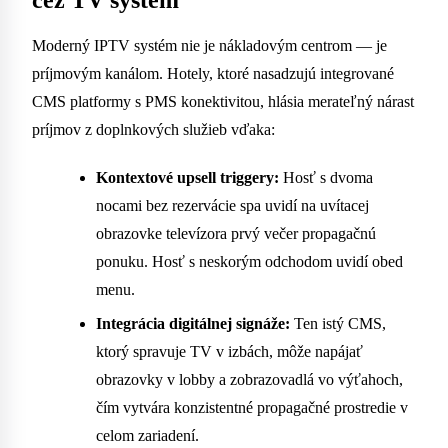
Moderný IPTV systém nie je nákladovým centrom — je
príjmovým kanálom. Hotely, ktoré nasadzujú integrované
CMS platformy s PMS konektivitou, hlásia merateľný nárast
príjmov z doplnkových služieb vďaka:
Kontextové upsell triggery:
Hosť s dvoma
nocami bez rezervácie spa uvidí na uvítacej
obrazovke televízora prvý večer propagačnú
ponuku. Hosť s neskorým odchodom uvidí obed
menu.
Integrácia digitálnej signáže:
Ten istý CMS,
ktorý spravuje TV v izbách, môže napájať
obrazovky v lobby a zobrazovadlá vo výťahoch,
čím vytvára konzistentné propagačné prostredie v
celom zariadení.