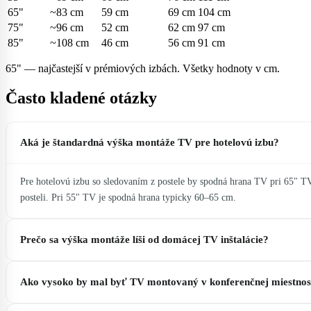
65"
~83 cm
59 cm
69 cm
104 cm
75"
~96 cm
52 cm
62 cm
97 cm
85"
~108 cm
46 cm
56 cm
91 cm
65" — najčastejší v prémiových izbách. Všetky hodnoty v cm.
Často kladené otázky
Aká je štandardná výška montáže TV pre hotelovú izbu?
Pre hotelovú izbu so sledovaním z postele by spodná hrana TV pri 65" T
posteli. Pri 55" TV je spodná hrana typicky 60–65 cm.
Prečo sa výška montáže líši od domácej TV inštalácie?
Ako vysoko by mal byť TV montovaný v konferenčnej miestnos