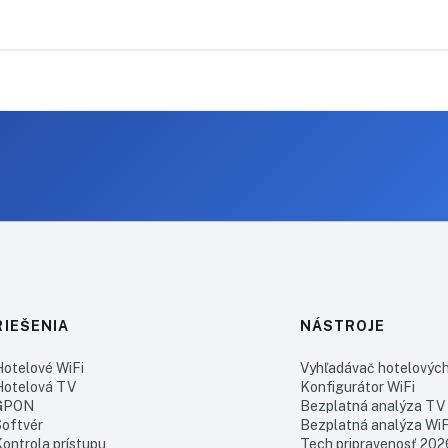
RIEŠENIA
NÁSTROJE
Hotelové WiFi
Vyhľadávač hotelovýc
Hotelová TV
Konfigurátor WiFi
GPON
Bezplatná analýza TV
Softvér
Bezplatná analýza WiF
Kontrola prístupu
Tech pripravenosť 202