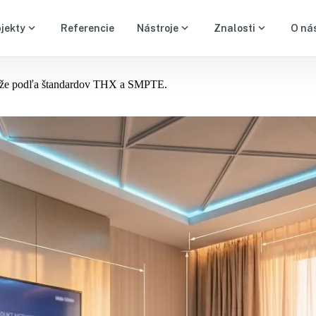
expand_more
expand_more
expand_more
bjekty
Referencie
Nástroje
Znalosti
O ná
ntáže podľa štandardov THX a SMPTE.