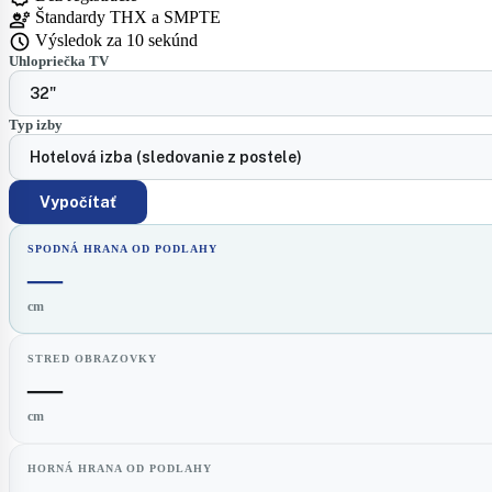
engineering
Štandardy THX a SMPTE
schedule
Výsledok za 10 sekúnd
Uhlopriečka TV
Typ izby
Vypočítať
SPODNÁ HRANA OD PODLAHY
—
cm
STRED OBRAZOVKY
—
cm
HORNÁ HRANA OD PODLAHY