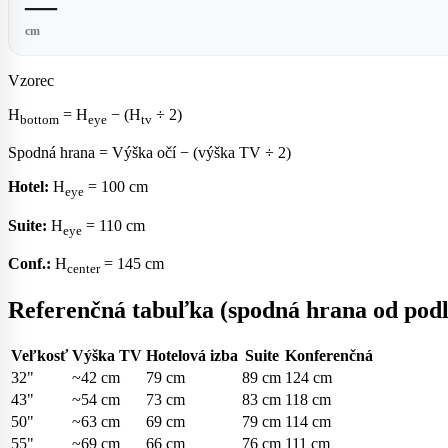
—
cm
Vzorec
H
= H
− (H
÷ 2)
bottom
eye
tv
Spodná hrana = Výška očí − (výška TV ÷ 2)
Hotel:
H
= 100 cm
eye
Suite:
H
= 110 cm
eye
Conf.:
H
= 145 cm
center
Referenčná tabuľka (spodná hrana od pod
Veľkosť
Výška TV
Hotelová izba
Suite
Konferenčná
32"
~42 cm
79 cm
89 cm
124 cm
43"
~54 cm
73 cm
83 cm
118 cm
50"
~63 cm
69 cm
79 cm
114 cm
55"
~69 cm
66 cm
76 cm
111 cm