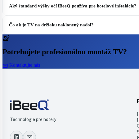
Aký štandard výšky očí iBeeQ používa pre hotelové inštalácie?
Čo ak je TV na držiaku naklonený nadol?
engineering
Potrebujete profesionálnu montáž TV?
mail
Kontaktujte nás
Technológie pre hotely