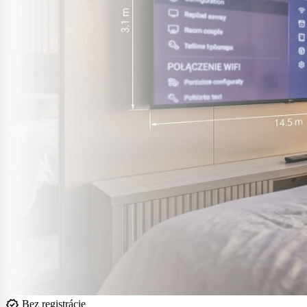
verified
Bez registrácie