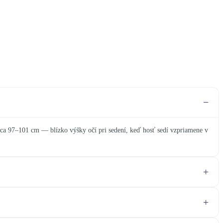
cca 97–101 cm — blízko výšky očí pri sedení, keď hosť sedí vzpriamene v