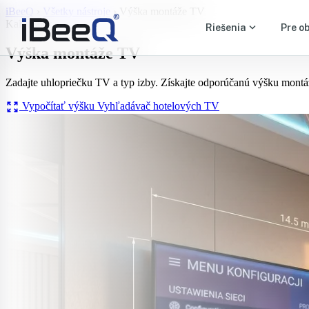
iBeeQ
›
Všetky nástroje
›
Výška montáže TV
Kalkulátor
expand_more
Riešenia
Pre o
Výška
montáže TV
Zadajte uhlopriečku TV a typ izby. Získajte odporúčanú výšku mo
zoom_out_map
Vypočítať výšku
Vyhľadávač hotelových TV