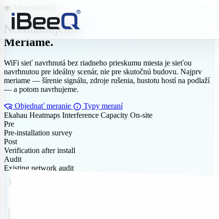
Meranie WiFi
wifi_find
Neodhadujeme.
Meriame.
WiFi sieť navrhnutá bez riadneho prieskumu miesta je sieťou
navrhnutou pre ideálny scenár, nie pre skutočnú budovu. Najprv
meriame — šírenie signálu, zdroje rušenia, hustotu hostí na podlaží
— a potom navrhujeme.
wifi_find
info
Objednať meranie
Typy meraní
Ekahau
Heatmaps
Interference
Capacity
On-site
Pre
Pre-installation survey
Post
Verification after install
Audit
Existing network audit