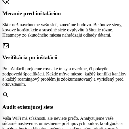
wifi_find
Meranie pred inštaláciou
Skôr než navrhneme vašu sieť, zmeráme budovu. Betónové steny,
kovové konštrukcie a susedné siete ovplyvňujú šírenie rôzne.
Heatmapy zo skutočného miesta nahrádzajú odhady dátami.
fact_check
Verifikácia po inštalácii
Po inštalácii prejdeme rovnaké trasy a overíme, či pokrytie
zodpovedá špecifikácii. Každé mŕtve miesto, každý konflikt kanálov
a každý roamingový problém je zdokumentovaný a vyriešený pred
odovzdaním.
search
Audit existujúcej siete
Vaša WiFi má sťažnosti, ale neviete prečo. Analyzujeme vaše
súčasné nastavenie: umiestnenie prístupových bodov, konfigurácia
kanálov, hustota klientov, rušenie — a dáme vám prioritizovaný