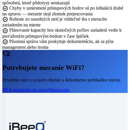
spôsobmi, ktoré pôdorysy neukazujú
verified
Chyby v umiestnení prístupových bodov sú po inštalácii drahé
na opravu — meranie stojí zlomok prepracovania
verified
Rušenie zo susedných sietí je viditeľné iba s meracím
zariadením na mieste
verified
Plánovanie kapacity bez skutočných počtov zariadení vedie k
preťaženým prístupovým bodom v čase špičiek
verified
Písomná správa vám poskytuje dokumentáciu, ak sa pýta
management alebo hostia
wifi_find
Potrebujete meranie WiFi?
Povedzte nám o svojom objekte a dohodneme prehliadku miesta.
mail
Kontaktujte nás
info@ibeeq.com