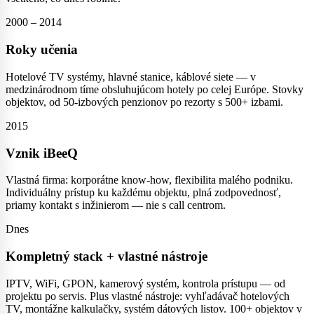
2000 – 2014
Roky učenia
Hotelové TV systémy, hlavné stanice, káblové siete — v
medzinárodnom tíme obsluhujúcom hotely po celej Európe. Stovky
objektov, od 50-izbových penzionov po rezorty s 500+ izbami.
2015
Vznik iBeeQ
Vlastná firma: korporátne know-how, flexibilita malého podniku.
Individuálny prístup ku každému objektu, plná zodpovednosť,
priamy kontakt s inžinierom — nie s call centrom.
Dnes
Kompletný stack + vlastné nástroje
IPTV, WiFi, GPON, kamerový systém, kontrola prístupu — od
projektu po servis. Plus vlastné nástroje: vyhľadávač hotelových
TV, montážne kalkulačky, systém dátových listov. 100+ objektov v