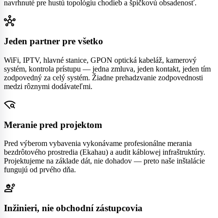
navrhnuté pre hustú topológiu chodieb a špičkovú obsadenosť.
hub
Jeden partner pre všetko
WiFi, IPTV, hlavné stanice, GPON optická kabeláž, kamerový
systém, kontrola prístupu — jedna zmluva, jeden kontakt, jeden tím
zodpovedný za celý systém. Žiadne prehadzvanie zodpovednosti
medzi rôznymi dodávateľmi.
wifi_find
Meranie pred projektom
Pred výberom vybavenia vykonávame profesionálne merania
bezdrôtového prostredia (Ekahau) a audit káblowej infraštruktúry.
Projektujeme na základe dát, nie dohadov — preto naše inštalácie
fungujú od prvého dňa.
engineering
Inžinieri, nie obchodní zástupcovia