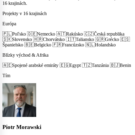
16 krajinách.
Projekty v 16 krajinách
Európa
🇵🇱
Poľsko
🇩🇪
Nemecko
🇦🇹
Rakúsko
🇨🇿
Česká republika
🇸🇰
Slovensko
🇭🇷
Chorvátsko
🇮🇹
Taliansko
🇬🇷
Grécko
🇪🇸
Španielsko
🇧🇪
Belgicko
🇫🇷
Francúzsko
🇳🇱
Holandsko
Blízky východ & Afrika
🇦🇪
Spojené arabské emiráty
🇪🇬
Egypt
🇹🇿
Tanzánia
🇧🇯
Benin
Tím
Piotr Morawski