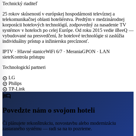
Technický riaditeľ
25 rokov skúseností v európskej hospodárnosti televíznej a
telekomunikačnej oblasti hoteliérstva. Predtým v medzinárodnej
korporácii hotelových technológií, zodpovedný za nasadenie TV
systémov v hoteloch po celej Európe. Od roku 2015 vedie iBeeQ —
vybudované na presvedčení, že hotelové technológie si zaslúžia
individuálny prístup a inžiniersku precíznosť.
IPTV · Hlavné stanice
WiFi 6/7 · Merania
GPON · LAN
siete
Kontrola prístupu
Technologickí partneri
LG
verified
Philips
verified
TP-Link
verified
hotel
Povedzte nám o svojom hoteli
Či plánujete rekonštrukciu, novostavbu alebo modernizáciu
zastaraného systému — radi sa na to pozrieme.