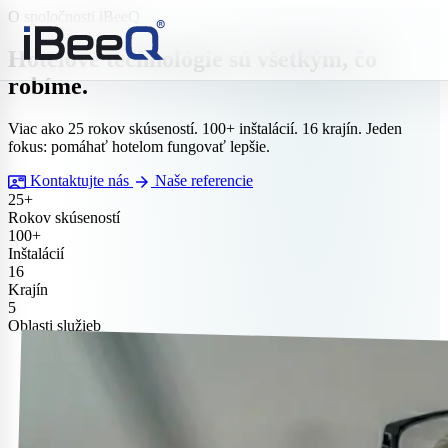
O spoločnosti iBeeQ
Hotelové technológie sú všetkým, čo
robíme.
Viac ako 25 rokov skúseností. 100+ inštalácií. 16 krajín. Jeden
fokus: pomáhať hotelom fungovať lepšie.
contact_mail
arrow_forward
Kontaktujte nás
Naše referencie
25+
Rokov skúseností
100+
Inštalácií
16
Krajín
5
Oblasti služieb