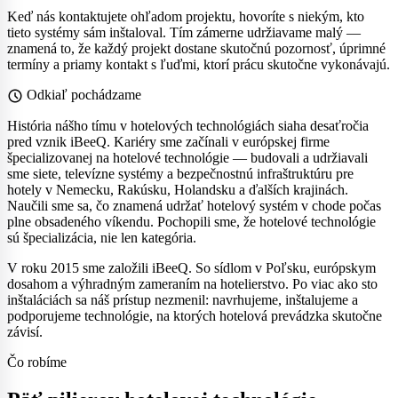
Keď nás kontaktujete ohľadom projektu, hovoríte s niekým, kto
tieto systémy sám inštaloval. Tím zámerne udržiavame malý —
znamená to, že každý projekt dostane skutočnú pozornosť, úprimné
termíny a priamy kontakt s ľuďmi, ktorí prácu skutočne vykonávajú.
schedule
Odkiaľ pochádzame
História nášho tímu v hotelových technológiách siaha desaťročia
pred vznik iBeeQ. Kariéry sme začínali v európskej firme
špecializovanej na hotelové technológie — budovali a udržiavali
sme siete, televízne systémy a bezpečnostnú infraštruktúru pre
hotely v Nemecku, Rakúsku, Holandsku a ďalších krajinách.
Naučili sme sa, čo znamená udržať hotelový systém v chode počas
plne obsadeného víkendu. Pochopili sme, že hotelové technológie
sú špecializácia, nie len kategória.
V roku 2015 sme založili iBeeQ. So sídlom v Poľsku, európskym
dosahom a výhradným zameraním na hotelierstvo. Po viac ako sto
inštaláciách sa náš prístup nezmenil: navrhujeme, inštalujeme a
podporujeme technológie, na ktorých hotelová prevádzka skutočne
závisí.
Čo robíme