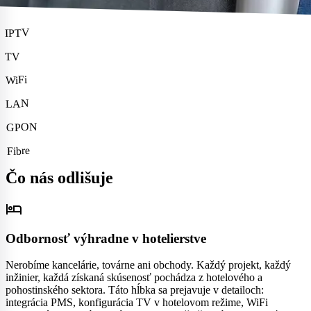
IPTV
TV
WiFi
LAN
GPON
Fibre
Čo nás odlišuje
hotel
Odbornosť výhradne v hotelierstve
Nerobíme kancelárie, továrne ani obchody. Každý projekt, každý
inžinier, každá získaná skúsenosť pochádza z hotelového a
pohostinského sektora. Táto hĺbka sa prejavuje v detailoch:
integrácia PMS, konfigurácia TV v hotelovom režime, WiFi