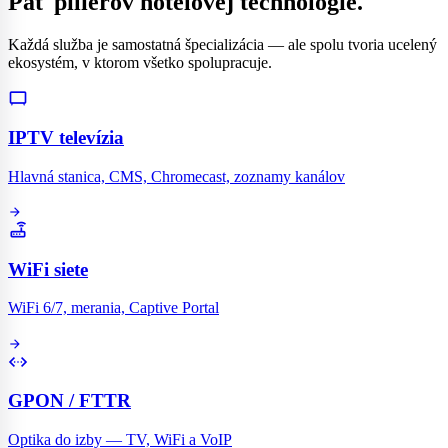
Päť pilierov hotelovej technológie.
Každá služba je samostatná špecializácia — ale spolu tvoria ucelený
ekosystém, v ktorom všetko spolupracuje.
tv_gen
IPTV televízia
Hlavná stanica, CMS, Chromecast, zoznamy kanálov
arrow_forward
router
WiFi siete
WiFi 6/7, merania, Captive Portal
arrow_forward
settings_ethernet
GPON / FTTR
Optika do izby — TV, WiFi a VoIP