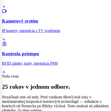
arrow_forward
videocam
Kamerový systém
IP kamery, integrácia s TV systémom
arrow_forward
lock
Kontrola prístupu
RFID zámky, karty, integrácia PMS
arrow_forward
Naša cesta
25 rokov v jednom odbore.
Nezačínali sme od nuly. Pred vznikom iBeeQ boli roky v
medzinárodnej korporácii hotelových technológií — inštalácie v
hoteloch od Nemecka po Blízky východ. Tieto znalosti sú základom
všetkého, čo dnes robíme.