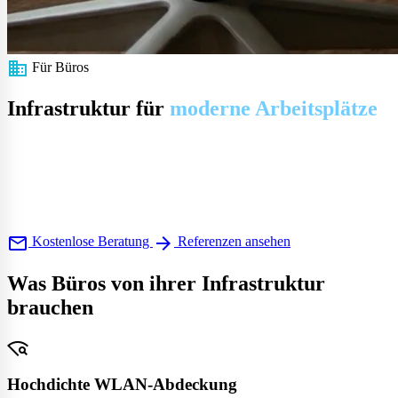
business
Für Büros
Infrastruktur für
moderne Arbeitsplätze
Hochdichtes WLAN, strukturierte Verkabelung,
videokonferenzfähige Netzwerke und Gebäudesicherheit — für den
modernen Arbeitsplatz konzipiert.
Büro-WLAN
GPON-
Glasfaserverkabelung
Internetanbindung
Videoüberwachung
Zutrittsk
mail
arrow_forward
Kostenlose Beratung
Referenzen ansehen
Was Büros von ihrer Infrastruktur
brauchen
wifi_find
Hochdichte WLAN-Abdeckung