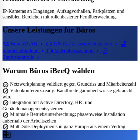
IP-Kameras an Eingängen, Aufzugvorhallen, Parkplätzen und
sensiblen Bereichen mit rollenbasierter Fernüberwachung.
Unsere Leistungen für Büros
wifi_find
settings_ethernet
router
chevron_right
chevron_right
Büro-WLAN
GPON-Glasfaserverkabelung
videocam
lock_open
chevron_right
chevron_right
Internetanbindung
Videoüberwachung
chevron_right
Zutrittskontrolle
Warum Büros iBeeQ wählen
verified
Netzwerkplanung validiert gegen Grundriss und Mitarbeiterzahl
verified
Videokonferenz-ready: Bandbreite garantiert wo sie gebraucht
wird
verified
Integration mit Active Directory, HR- und
Gebäudemanagementsystemen
verified
Minimale Betriebsunterbrechung: phasenweise Installation
außerhalb der Arbeitszeiten
verified
Multi-Site-Deployments in ganz Europa aus einem Vertrag
business