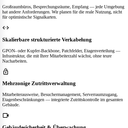
Großraumbüros, Besprechungsräume, Empfang — jede Umgebung
hat andere Anforderungen. Wir planen für die reale Nutzung, nicht
für optimistische Signalkarten.
settings_ethernet
Skalierbare strukturierte Verkabelung
GPON- oder Kupfer-Backbone, Patchfelder, Etagenverteilung —
Infrastruktur, die mit Ihrer Mitarbeiterzahl wächst, ohne teure
Nacharbeiten.
lock_open
Mehrzonige Zutrittsverwaltung
Mitarbeiterausweise, Besuchermanagement, Serverraumzugang,
Etagenbeschränkungen — integrierte Zutrittskontrolle im gesamten
Gebäude.
videocam
Gebäudesicherheit & Überwachung