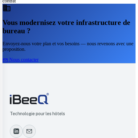
contrat
business
Vous modernisez votre infrastructure de
bureau ?
Envoyez-nous votre plan et vos besoins — nous revenons avec une
proposition.
mail
Nous contacter
Technologie pour les hôtels