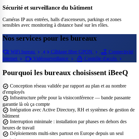
Sécurité et surveillance du bâtiment
Caméras IP aux entrées, halls d'ascenseurs, parkings et zones
sensibles avec monitoring à distance basé sur les rôles.
Nos services pour les bureaux
wifi_find
settings_ethernet
router
chevron_right
chevron_right
WiFi bureau
Câblage fibre GPON
Connectivité
videocam
lock_open
chevron_right
chevron_right
chevron_right
internet
Vidéosurveillance
Contrôle d'accès
Pourquoi les bureaux choisissent iBeeQ
verified
Conception réseau validée par rapport au plan et au nombre
d'employés
verified
Infrastructure prête pour la visioconférence — bande passante
garantie là où ça compte
verified
Intégration avec Active Directory, RH et systèmes de gestion de
bâtiment
verified
Interruption minimale : installation par phases en dehors des
heures de travail
verified
Déploiements multi-sites partout en Europe depuis un seul