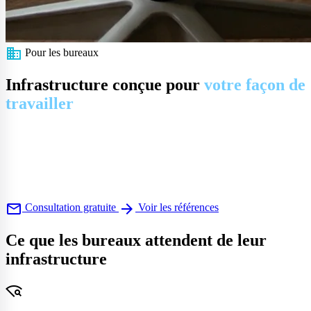
business
Pour les bureaux
Infrastructure conçue pour
votre façon de
travailler
WiFi haute densité, câblage structuré, réseaux prêts pour la
visioconférence et sécurité du bâtiment — conçu pour les
environnements de travail modernes.
WiFi bureau
Câblage fibre GPON
Connectivité
internet
Vidéosurveillance
Contrôle d'accès
mail
arrow_forward
Consultation gratuite
Voir les références
Ce que les bureaux attendent de leur
infrastructure
wifi_find