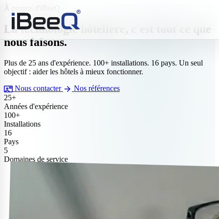
À propos d'iBeeQ
La technologie hôtelière, c'est tout ce que
nous faisons.
Plus de 25 ans d'expérience. 100+ installations. 16 pays. Un seul
objectif : aider les hôtels à mieux fonctionner.
contact_mail
arrow_forward
Nous contacter
Nos références
25+
Années d'expérience
100+
Installations
16
Pays
5
Domaines de service