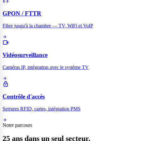
settings_ethernet
GPON / FTTR
Fibre jusqu'à la chambre — TV, WiFi et VoIP
arrow_forward
videocam
Vidéosurveillance
Caméras IP, intégration avec le système TV
arrow_forward
lock
Contrôle d'accès
Serrures RFID, cartes, intégration PMS
arrow_forward
Notre parcours
25 ans dans un seul secteur.