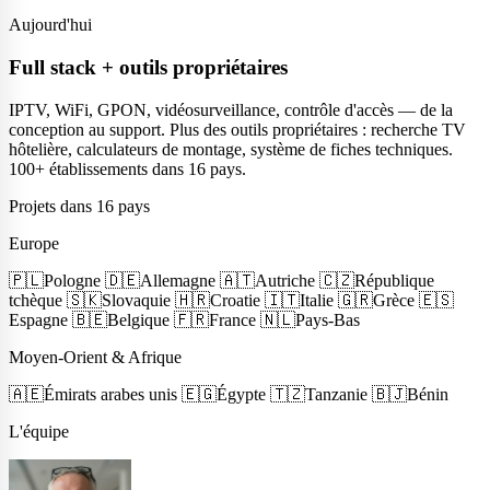
Aujourd'hui
Full stack + outils propriétaires
IPTV, WiFi, GPON, vidéosurveillance, contrôle d'accès — de la
conception au support. Plus des outils propriétaires : recherche TV
hôtelière, calculateurs de montage, système de fiches techniques.
100+ établissements dans 16 pays.
Projets dans 16 pays
Europe
🇵🇱
Pologne
🇩🇪
Allemagne
🇦🇹
Autriche
🇨🇿
République
tchèque
🇸🇰
Slovaquie
🇭🇷
Croatie
🇮🇹
Italie
🇬🇷
Grèce
🇪🇸
Espagne
🇧🇪
Belgique
🇫🇷
France
🇳🇱
Pays-Bas
Moyen-Orient & Afrique
🇦🇪
Émirats arabes unis
🇪🇬
Égypte
🇹🇿
Tanzanie
🇧🇯
Bénin
L'équipe