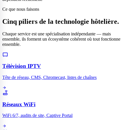
Ce que nous faisons
Cinq piliers de la technologie hôtelière.
Chaque service est une spécialisation indépendante — mais
ensemble, ils forment un écosystème cohérent où tout fonctionne
ensemble.
tv_gen
Télévision IPTV
Tête de réseau, CMS, Chromecast, listes de chaînes
arrow_forward
router
Réseaux WiFi
WiFi 6/7, audits de site, Captive Portal
arrow_forward