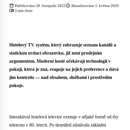
calendar_today
schedule
Publikováno 20. listopadu 2025
Aktualizováno 1. května 2026
menu_book
3 min čtení
Hotelový TV systém, který zobrazuje seznam kanálů a
statickou uvítací obrazovku, již není prodejním
argumentem. Moderní hosté očekávají technologii v
pokoji, která je zná, reaguje na jejich preference a dává
jim kontrolu — nad obsahem, službami i prostředím
pokoje.
Interaktivní hotelová televize existuje v nějaké formě od éry
teletextu v 80. letech. Po desetiletí zůstávala základní