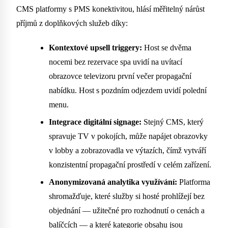
CMS platformy s PMS konektivitou, hlásí měřitelný nárůst
příjmů z doplňkových služeb díky:
Kontextové upsell triggery:
Host se dvěma
nocemi bez rezervace spa uvidí na uvítací
obrazovce televizoru první večer propagační
nabídku. Host s pozdním odjezdem uvidí polední
menu.
Integrace digitální signage:
Stejný CMS, který
spravuje TV v pokojích, může napájet obrazovky
v lobby a zobrazovadla ve výtazích, čímž vytváří
konzistentní propagační prostředí v celém zařízení.
Anonymizovaná analytika využívání:
Platforma
shromažďuje, které služby si hosté prohlížejí bez
objednání — užitečné pro rozhodnutí o cenách a
balíčcích — a které kategorie obsahu jsou