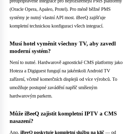
předpřipravené integrace pro nejrozšířenější PMS platformy
(Oracle Opera, Apaleo, Protel). Pro méně běžné PMS
systémy je nutný vlastní API most. iBeeQ zajišťuje
kompletní technickou konfiguraci všech integrací.
Musí hotel vyměnit všechny TV, aby zavedl
moderní systém?
Není to nutné. Hardwarově agnostické CMS platformy jako
Hoteza a Digiguest fungují na jakémkoli Android TV
zařízení, včetně komerčních displejů od více výrobců. To
umožňuje postupné zavádění napříč smíšeným
hardwarovým parkem.
Může iBeeQ zajistit kompletní IPTV a CMS
nasazení?
Ano.
iBeeQ poskytuje kompletní službu na klíč
— od