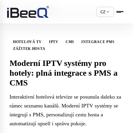
›
›
Domů
Znalostní základna
expand_more
CZ
Moderní IPTV systémy pro hotely: plná integrace s PMS a CMS
HOTELOVÁ TV
IPTV
CMS
INTEGRACE PMS
ZÁŽITEK HOSTA
Moderní IPTV systémy pro
hotely: plná integrace s PMS a
CMS
Interaktivní hotelová televize se posunula daleko za
rámec seznamu kanálů. Moderní IPTV systémy se
integrují s PMS, personalizují cestu hosta a
automatizují upsell i správu pokoje.