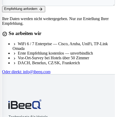
arrow_forward
Empfehlung anfordern
Ihre Daten werden nicht weitergegeben. Nur zur Erstellung Ihrer
Empfehlung.
So arbeiten wir
verified
WiFi 6 / 7 Enterprise — Cisco, Aruba, UniFi, TP-Link
chevron_right
Omada
Erste Empfehlung kostenlos — unverbindlich
chevron_right
Vor-Ort-Survey bei Hotels über 50 Zimmer
chevron_right
DACH, Benelux, CZ/SK, Frankreich
chevron_right
Oder direkt: info@ibeeq.com