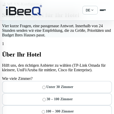
WLAN-Konfigurator
router
expand_more
DE
Smartes WLAN für
Ihr Hotel
Vier kurze Fragen, eine passgenaue Antwort. Innerhalb von 24
Stunden senden wir eine Empfehlung, die zu Größe, Prioritäten und
Budget Ihres Hauses passt.
1
Über Ihr Hotel
Hilft uns, den richtigen Anbieter zu wählen (TP-Link Omada für
kleinere, UniFi/Aruba für mittlere, Cisco für Enterprise).
Wie viele Zimmer?
Unter 30 Zimmer
30 – 100 Zimmer
100 – 300 Zimmer