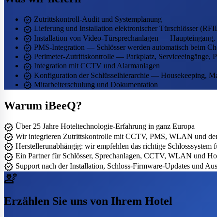
verified
Zutrittskontroll-Audit und Systemplanung
verified
Lieferung und Installation elektronischer Türschlösser (RF
verified
Installation von Video-Türsprechanlagen — Haupteingang, 
verified
PMS-Integration — Schlösser werden automatisch beim Che
verified
Perimeter-Zutrittskontrolle — Parkplatz, Serviceeingänge, 
verified
Integration mit CCTV und Alarmanlagen
verified
Konfiguration der Schlüsselhierarchie — Housekeeping, M
verified
Mitarbeiterschulung und Dokumentation
Warum iBeeQ?
verified
Über 25 Jahre Hoteltechnologie-Erfahrung in ganz Europa
verified
Wir integrieren Zutrittskontrolle mit CCTV, PMS, WLAN und de
verified
Herstellerunabhängig: wir empfehlen das richtige Schlosssystem f
verified
Ein Partner für Schlösser, Sprechanlagen, CCTV, WLAN und Ho
verified
Support nach der Installation, Schloss-Firmware-Updates und Aus
engineering
Erzählen Sie uns von Ihrem Hotel