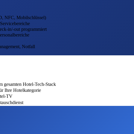
ID, NFC, Mobilschlüssel)
Servicebereiche
ck-in/-out programmiert
Personalbereiche
anagement, Notfall
m gesamten Hotel-Tech-Stack
ür Ihre Hotelkategorie
tel-TV
tauschdienst