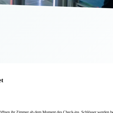
et
fnen ihr Zimmer ab dem Moment des Check-ins. Schlösser werden beim