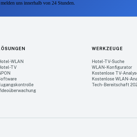
 melden uns innerhalb von 24 Stunden.
LÖSUNGEN
WERKZEUGE
Hotel-WLAN
Hotel-TV-Suche
Hotel-TV
WLAN-Konfigurator
GPON
Kostenlose TV-Analys
Software
Kostenlose WLAN-Ana
Zugangskontrolle
Tech-Bereitschaft 20
Videoüberwachung