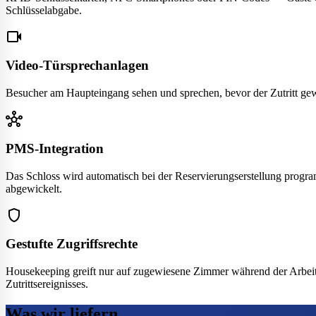
Schlüsselabgabe.
videocam
Video-Türsprechanlagen
Besucher am Haupteingang sehen und sprechen, bevor der Zutritt ge
hub
PMS-Integration
Das Schloss wird automatisch bei der Reservierungserstellung prog
abgewickelt.
shield
Gestufte Zugriffsrechte
Housekeeping greift nur auf zugewiesene Zimmer während der Arbeitsz
Zutrittsereignisses.
Was wir liefern