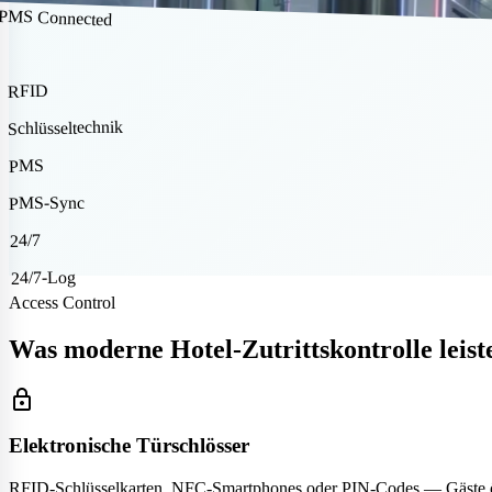
PMS Connected
RFID
Schlüsseltechnik
PMS
PMS-Sync
24/7
24/7-Log
Access Control
Was moderne Hotel-Zutrittskontrolle leist
lock
Elektronische Türschlösser
RFID-Schlüsselkarten, NFC-Smartphones oder PIN-Codes — Gäste öf