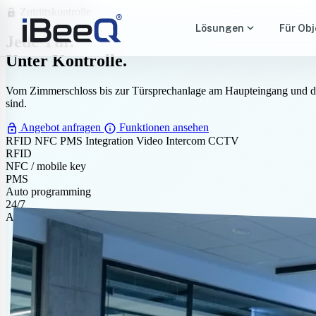
Zutrittskontrolle
lock_open
expand_more
Lösungen
Für Obj
Jede Tür.
Unter Kontrolle.
Vom Zimmerschloss bis zur Türsprechanlage am Haupteingang und der P
sind.
lock_open
info
Angebot anfragen
Funktionen ansehen
RFID
NFC
PMS Integration
Video Intercom
CCTV
RFID
NFC / mobile key
PMS
Auto programming
24/7
Access audit log