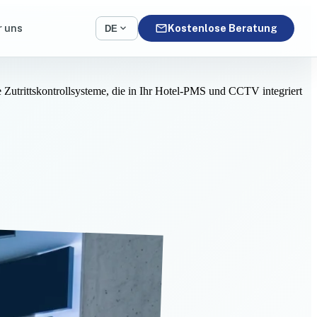
mail
expand_more
r uns
Kostenlose Beratung
DE
 Zutrittskontrollsysteme, die in Ihr Hotel-PMS und CCTV integriert