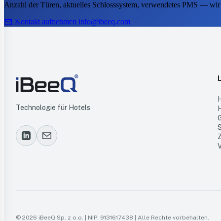
Anzahl der Türen, aktuelles Schlosssystem, verwendetes PMS — wir
mail
Kontakt aufnehmen
info@ibeeq.com
Technologie für Hotels
© 2026 iBeeQ Sp. z o.o. | NIP: 9131617438 | Alle Rechte vorbehalten.