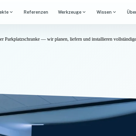
expand_more
expand_more
expand_more
ekte
Referenzen
Werkzeuge
Wissen
Übe
arkplatzschranke — wir planen, liefern und installieren vollständige