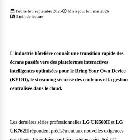
calendar_today
schedule
Publié le 1 septembre 2025
Mis à jour le 1 mai 2026
menu_book
3 min de lecture
L’industrie hôtelière connaît une transition rapide des
écrans passifs vers des plateformes interactives
intelligentes optimisées pour le Bring Your Own Device
(BYOD), le streaming sécurisé des contenus et la gestion
centralisée dans le cloud.
Les dernières séries professionnelles
LG UK660H
et
LG
UK762H
répondent précisément aux nouvelles exigences
des clients. Propulsées par l’écosystème spécialisé LG