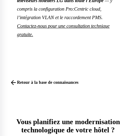
téléviseurs hôteliers LG dans toute l’Europe
— y
compris la configuration Pro:Centric cloud,
l’intégration VLAN et le raccordement PMS.
Contactez-nous pour une consultation technique
gratuite.
arrow_back
Retour à la base de connaissances
Vous planifiez une modernisation
technologique de votre hôtel ?