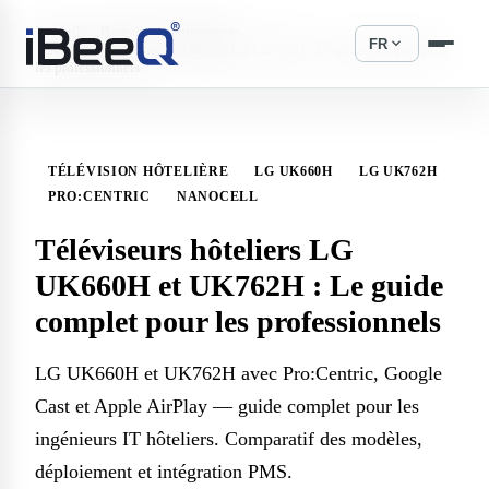
›
›
Accueil
Base de connaissances
expand_more
FR
Téléviseurs hôteliers LG UK660H et UK762H : Le guide complet pour
les professionnels
TÉLÉVISION HÔTELIÈRE
LG UK660H
LG UK762H
PRO:CENTRIC
NANOCELL
Téléviseurs hôteliers LG
UK660H et UK762H : Le guide
complet pour les professionnels
LG UK660H et UK762H avec Pro:Centric, Google
Cast et Apple AirPlay — guide complet pour les
ingénieurs IT hôteliers. Comparatif des modèles,
déploiement et intégration PMS.