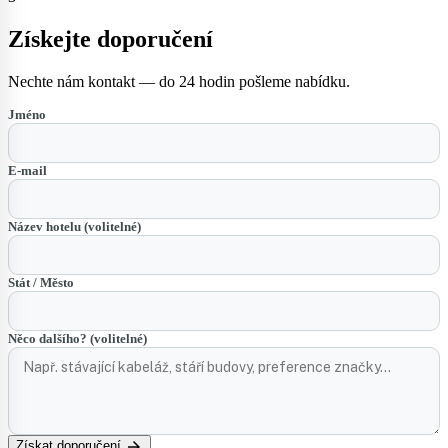
Získejte doporučení
Nechte nám kontakt — do 24 hodin pošleme nabídku.
Jméno
E-mail
Název hotelu (volitelné)
Stát / Město
Něco dalšího? (volitelné)
arrow_forward
Získat doporučení