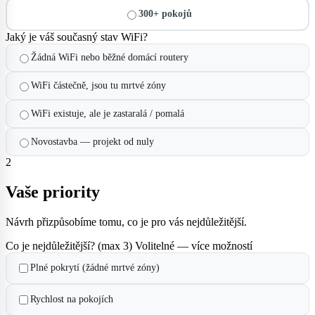
300+ pokojů
Jaký je váš současný stav WiFi?
Žádná WiFi nebo běžné domácí routery
WiFi částečně, jsou tu mrtvé zóny
WiFi existuje, ale je zastaralá / pomalá
Novostavba — projekt od nuly
2
Vaše priority
Návrh přizpůsobíme tomu, co je pro vás nejdůležitější.
Co je nejdůležitější? (max 3)
Volitelné — více možností
Plné pokrytí (žádné mrtvé zóny)
Rychlost na pokojích