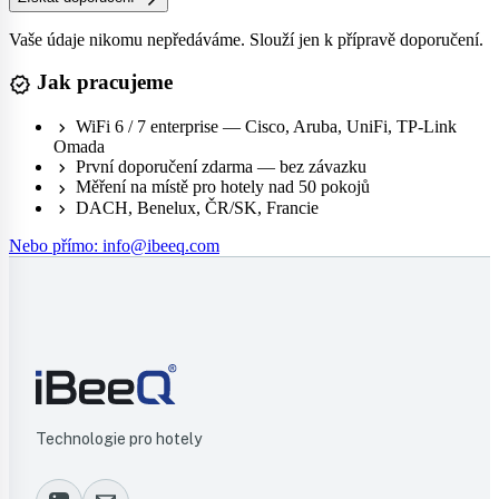
Vaše údaje nikomu nepředáváme. Slouží jen k přípravě doporučení.
Jak pracujeme
verified
WiFi 6 / 7 enterprise — Cisco, Aruba, UniFi, TP-Link
chevron_right
Omada
První doporučení zdarma — bez závazku
chevron_right
Měření na místě pro hotely nad 50 pokojů
chevron_right
DACH, Benelux, ČR/SK, Francie
chevron_right
Nebo přímo: info@ibeeq.com
Technologie pro hotely