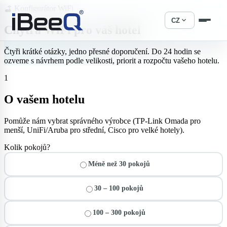
Konfigurátor WiFi
router
expand_more
CZ
Chytrá WiFi pro
váš hotel
Čtyři krátké otázky, jedno přesné doporučení. Do 24 hodin se
ozveme s návrhem podle velikosti, priorit a rozpočtu vašeho hotelu.
1
O vašem hotelu
Pomůže nám vybrat správného výrobce (TP-Link Omada pro
menší, UniFi/Aruba pro střední, Cisco pro velké hotely).
Kolik pokojů?
Méně než 30 pokojů
30 – 100 pokojů
100 – 300 pokojů