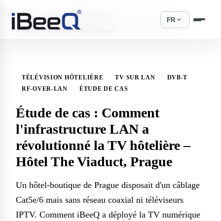
›
›
Accueil
Base de connaissances
expand_more
FR
Étude de cas : Comment l'infrastructure LAN a révolutionné la TV
hôtelière – Hôtel The Viaduct, Prague
TÉLÉVISION HÔTELIÈRE
TV SUR LAN
DVB-T
RF-OVER-LAN
ÉTUDE DE CAS
Étude de cas : Comment
l'infrastructure LAN a
révolutionné la TV hôtelière –
Hôtel The Viaduct, Prague
Un hôtel-boutique de Prague disposait d'un câblage
Cat5e/6 mais sans réseau coaxial ni téléviseurs
IPTV. Comment iBeeQ a déployé la TV numérique