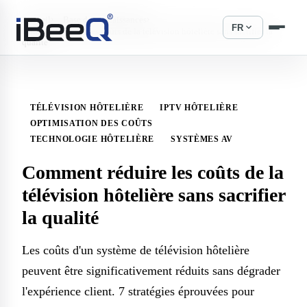
›
›
Accueil
Base de connaissances
expand_more
FR
Comment réduire les coûts de la télévision hôtelière sans sacrifier la
qualité
TÉLÉVISION HÔTELIÈRE
IPTV HÔTELIÈRE
OPTIMISATION DES COÛTS
TECHNOLOGIE HÔTELIÈRE
SYSTÈMES AV
Comment réduire les coûts de la
télévision hôtelière sans sacrifier
la qualité
Les coûts d'un système de télévision hôtelière
peuvent être significativement réduits sans dégrader
l'expérience client. 7 stratégies éprouvées pour