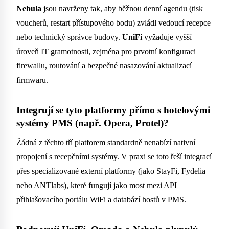
Nebula
jsou navrženy tak, aby běžnou denní agendu (tisk
voucherů, restart přístupového bodu) zvládl vedoucí recepce
nebo technický správce budovy.
UniFi
vyžaduje vyšší
úroveň IT gramotnosti, zejména pro prvotní konfiguraci
firewallu, routování a bezpečné nasazování aktualizací
firmwaru.
Integrují se tyto platformy přímo s hotelovými
systémy PMS (např. Opera, Protel)?
Žádná z těchto tří platforem standardně nenabízí nativní
propojení s recepčními systémy. V praxi se toto řeší integrací
přes specializované externí platformy (jako StayFi, Fydelia
nebo ANTlabs), které fungují jako most mezi API
přihlašovacího portálu WiFi a databází hostů v PMS.