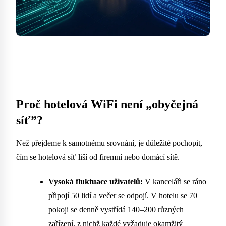
Proč hotelová WiFi není „obyčejná
síť”?
Než přejdeme k samotnému srovnání, je důležité pochopit,
čím se hotelová síť liší od firemní nebo domácí sítě.
Vysoká fluktuace uživatelů:
V kanceláři se ráno
připojí 50 lidí a večer se odpojí. V hotelu se 70
pokoji se denně vystřídá 140–200 různých
zařízení, z nichž každé vyžaduje okamžitý