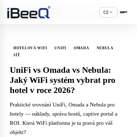
›
›
Domů
Znalostní základna
expand_more
CZ
UniFi vs Omada vs Nebula: Jaký WiFi systém vybrat pro hotel v roce
2026?
HOTELOVÁ WIFI
UNIFI
OMADA
NEBULA
SÍŤ
UniFi vs Omada vs Nebula:
Jaký WiFi systém vybrat pro
hotel v roce 2026?
Praktické srovnání UniFi, Omada a Nebula pro
hotely — náklady, správa hostů, captive portal a
ROI. Která WiFi platforma je ta pravá pro váš
objekt?