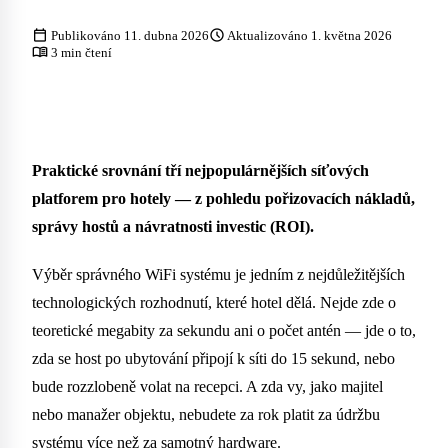
calendar_today
schedule
Publikováno 11. dubna 2026
Aktualizováno 1. května 2026
menu_book
3 min čtení
Praktické srovnání tří nejpopulárnějších síťových
platforem pro hotely — z pohledu pořizovacích nákladů,
správy hostů a návratnosti investic (ROI).
Výběr správného WiFi systému je jedním z nejdůležitějších
technologických rozhodnutí, které hotel dělá. Nejde zde o
teoretické megabity za sekundu ani o počet antén — jde o to,
zda se host po ubytování připojí k síti do 15 sekund, nebo
bude rozzlobeně volat na recepci. A zda vy, jako majitel
nebo manažer objektu, nebudete za rok platit za údržbu
systému více než za samotný hardware.