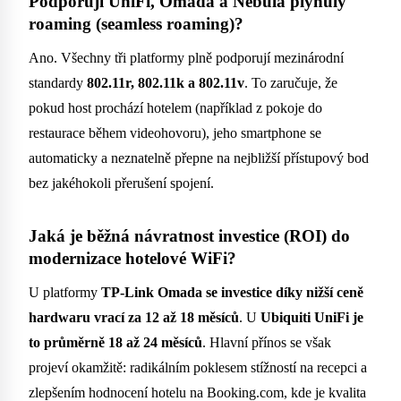
Podporují UniFi, Omada a Nebula plynulý
roaming (seamless roaming)?
Ano. Všechny tři platformy plně podporují mezinárodní
standardy
802.11r, 802.11k a 802.11v
. To zaručuje, že
pokud host prochází hotelem (například z pokoje do
restaurace během videohovoru), jeho smartphone se
automaticky a neznatelně přepne na nejbližší přístupový bod
bez jakéhokoli přerušení spojení.
Jaká je běžná návratnost investice (ROI) do
modernizace hotelové WiFi?
U platformy
TP-Link Omada se investice díky nižší ceně
hardwaru vrací za 12 až 18 měsíců
. U
Ubiquiti UniFi je
to průměrně 18 až 24 měsíců
. Hlavní přínos se však
projeví okamžitě: radikálním poklesem stížností na recepci a
zlepšením hodnocení hotelu na Booking.com, kde je kvalita