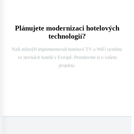
Plánujete modernizaci hotelových
technologií?
Naši inženýři implementovali hotelové TV a WiFi systémy
ve stovkách hotelů v Evropě. Promluvme si o vašem
projektu.
Kontaktujte nás