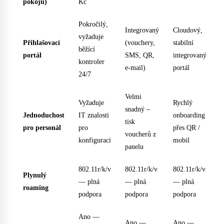
pokojů)
Kč
Pokročilý,
Integrovaný
Cloudový,
vyžaduje
Přihlašovací
(vouchery,
stabilní
běžící
portál
SMS, QR,
integrovaný
kontroler
e-mail)
portál
24/7
Velmi
Vyžaduje
Rychlý
snadný –
Jednoduchost
IT znalosti
onboarding
tisk
pro personál
pro
přes QR /
voucherů z
konfiguraci
mobil
panelu
802.11r/k/v
802.11r/k/v
802.11r/k/v
Plynulý
— plná
— plná
— plná
roaming
podpora
podpora
podpora
Ano —
Ano —
Ano —