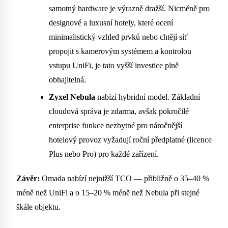
samotný hardware je výrazně dražší. Nicméně pro
designové a luxusní hotely, které ocení
minimalistický vzhled prvků nebo chtějí síť
propojit s kamerovým systémem a kontrolou
vstupu UniFi, je tato vyšší investice plně
obhajitelná.
Zyxel Nebula
nabízí hybridní model. Základní
cloudová správa je zdarma, avšak pokročilé
enterprise funkce nezbytné pro náročnější
hotelový provoz vyžadují roční předplatné (licence
Plus nebo Pro) pro každé zařízení.
Závěr:
Omada nabízí nejnižší TCO — přibližně o 35–40 %
méně než UniFi a o 15–20 % méně než Nebula při stejné
škále objektu.