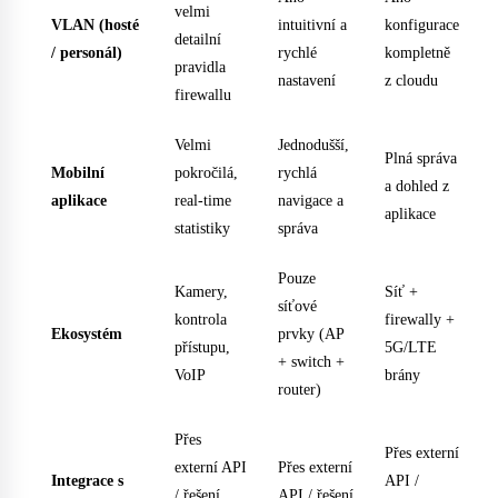
velmi
VLAN (hosté
intuitivní a
konfigurace
detailní
/ personál)
rychlé
kompletně
pravidla
nastavení
z cloudu
firewallu
Velmi
Jednodušší,
Plná správa
Mobilní
pokročilá,
rychlá
a dohled z
aplikace
real-time
navigace a
aplikace
statistiky
správa
Pouze
Kamery,
Síť +
síťové
kontrola
firewally +
Ekosystém
prvky (AP
přístupu,
5G/LTE
+ switch +
VoIP
brány
router)
Přes
Přes externí
externí API
Přes externí
Integrace s
API /
/ řešení
API / řešení