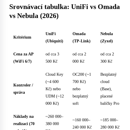
Srovnávací tabulka: UniFi vs Omada
vs Nebula (2026)
UniFi
Omada
Nebula
Kritérium
(Ubiquiti)
(TP-Link)
(Zyxel)
Cena za AP
od cca 3
od cca 2
od cca 2
(WiFi 6/7)
500 Kč
000 Kč
300 Kč
Cloud Key
OC200 (~1
Bezplatný
(~4 600
700 Kč)
cloud
Kontroler /
Kč) nebo
nebo
(Base),
správa
UDM (~12
bezplatný
placené
000 Kč)
soft
balíčky Pro
Náklady na
~260 000–
~160 000–
~185 000–
realizaci (70
380 000
240 000 Kč
280 000 Kč