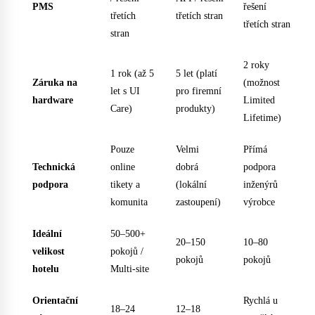
PMS
řešení
třetích
třetích stran
třetích stran
stran
2 roky
1 rok (až 5
5 let (platí
Záruka na
(možnost
let s UI
pro firemní
hardware
Limited
Care)
produkty)
Lifetime)
Pouze
Velmi
Přímá
Technická
online
dobrá
podpora
podpora
tikety a
(lokální
inženýrů
komunita
zastoupení)
výrobce
Ideální
50–500+
20–150
10–80
velikost
pokojů /
pokojů
pokojů
hotelu
Multi-site
Orientační
Rychlá u
18–24
12–18