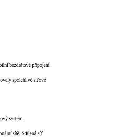
lní bezdrátové připojení.
ovaly spolehlivé síťové
rový systém.
ální sítě. Sdílená síť