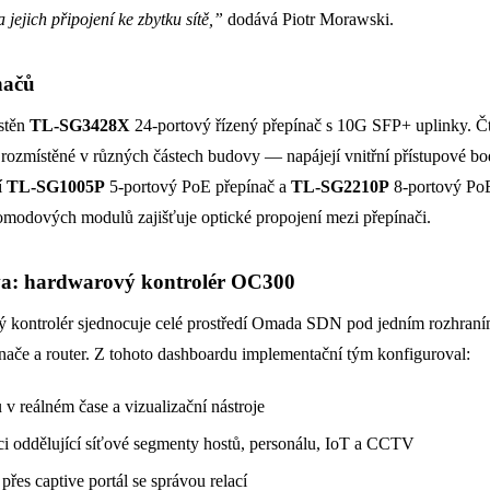
jejich připojení ke zbytku sítě,”
dodává Piotr Morawski.
načů
stěn
TL-SG3428X
24-portový řízený přepínač s 10G SFP+ uplinky. Č
rozmístěné v různých částech budovy — napájejí vnitřní přístupové
í
TL-SG1005P
5-portový PoE přepínač a
TL-SG2210P
8-portový PoE
odových modulů zajišťuje optické propojení mezi přepínači.
va: hardwarový kontrolér OC300
 kontrolér sjednocuje celé prostředí Omada SDN pod jedním rozhraní
nače a router. Z tohoto dashboardu implementační tým konfiguroval:
 v reálném čase a vizualizační nástroje
oddělující síťové segmenty hostů, personálu, IoT a CCTV
přes captive portál se správou relací