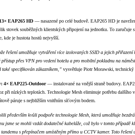
: 13× EAP265 HD
— nasazené po celé budově. EAP265 HD je navržen 
k stovek souběžných klientských připojení na jednotku. To zaručuje sta
, kde je hustota hostů nejvyšší.
ože řešení umožňuje vytváření více izolovaných SSID a jejich přiřazení
přístup přes VPN pro vedení hotelu a pro mobilní pokladnu na náměst
yl také specifikován zákazníkem,”
vysvětluje Piotr Morawski, technick
y: 4× EAP225-Outdoor
— instalované na vnější straně budovy. EAP2
oz při nízkých teplotách. Technologie Mesh eliminuje potřebu dalšího
átově páruje s nejbližším vnitřním síťovým bodem.
li především kvůli podpoře technologie Mesh, která umožňuje bezdrá
mu jsme se mohli vzdát dodatečné kabeláže, což bylo v tomto případě k
tandemu s přepínačem umístěným přímo u CCTV kamer. Toto řešení u