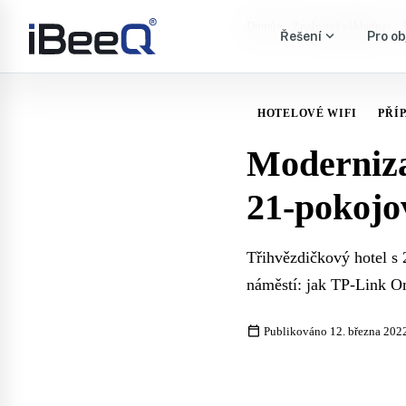
›
›
Domů
Znalostní základna
expand_more
Řešení
Pro ob
HOTELOVÉ WIFI
PŘÍ
Moderniza
21-pokojo
Třihvězdičkový hotel s 
náměstí: jak TP-Link 
calendar_today
Publikováno 12. března 202