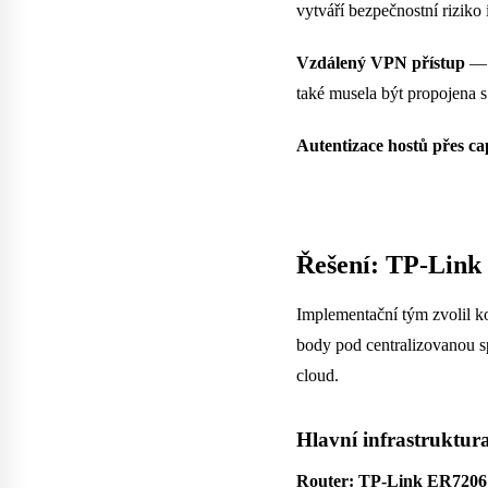
vytváří bezpečnostní riziko 
Vzdálený VPN přístup
— v
také musela být propojena 
Autentizace hostů přes ca
Řešení: TP-Lin
Implementační tým zvolil 
body pod centralizovanou s
cloud.
Hlavní infrastruktur
Router: TP-Link ER7206