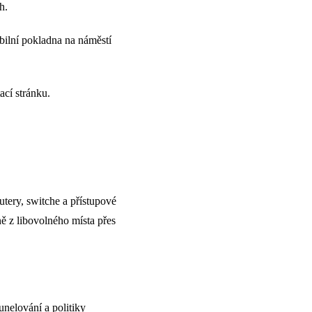
h.
bilní pokladna na náměstí
ací stránku.
utery, switche a přístupové
ě z libovolného místa přes
nelování a politiky