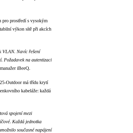
pro prostředí s vysokým
bilní výkon sítě při akcích
 k VLAN. Navíc řešení
í. Požadavek na autentizaci
ý manažer iBeeQ.
25-Outdoor má třídu krytí
 venkovního kabeláže: každá
tová spojení mezi
líčové. Každá jednotka
možnilo současné napájení