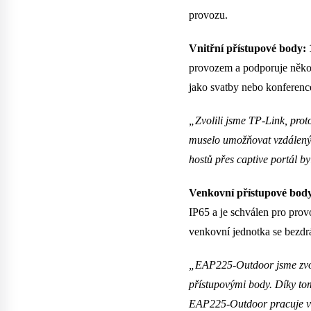
provozu.
Vnitřní přístupové body
provozem a podporuje několi
jako svatby nebo konference
„Zvolili jsme TP-Link, prot
muselo umožňovat vzdálený 
hostů přes captive portál b
Venkovní přístupové bod
IP65 a je schválen pro prov
venkovní jednotka se bezdr
„EAP225-Outdoor jsme zvoli
přístupovými body. Díky to
EAP225-Outdoor pracuje v 