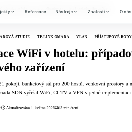
Modernizace WiFi v hotelu: případová studie 21-pokojového zařízení
expand_more
expand_more
expand_more
jekty
Reference
Nástroje
Znalosti
O nás
PADOVÁ STUDIE
TP-LINK OMADA
VLAN
PŘÍSTUPOVÉ BODY
ce WiFi v hotelu: případo
vého zařízení
21 pokoji, banketový sál pro 200 hostů, venkovní prostory a 
Omada SDN vyřešil WiFi, CCTV a VPN v jedné implementaci
schedule
menu_book
2
Aktualizováno 1. května 2026
3 min čtení