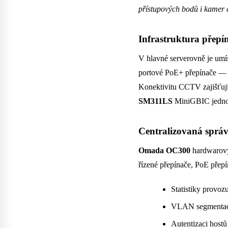
přístupových bodů i kamer a 
Infrastruktura přepí
V hlavné serverovně je umí
portové PoE+ přepínače — 
Konektivitu CCTV zajišťuj
SM311LS
MiniGBIC jednom
Centralizovaná sprá
Omada OC300
hardwarový
řízené přepínače, PoE přepí
Statistiky provozu
VLAN segmentaci 
Autentizaci hostů 