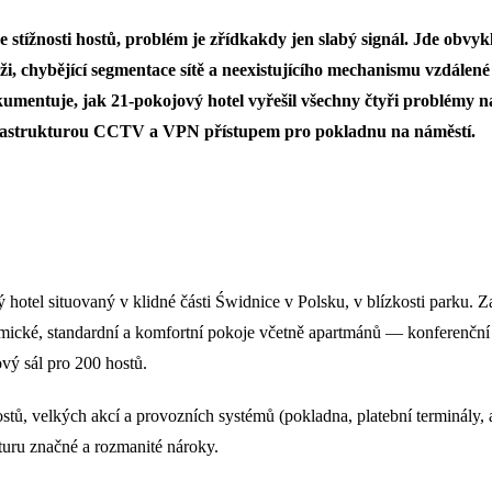
 stížnosti hostů, problém je zřídkakdy jen slabý signál. Jde obvyk
átěži, chybějící segmentace sítě a neexistujícího mechanismu vzdálen
umentuje, jak 21-pokojový hotel vyřešil všechny čtyři problémy 
rastrukturou CCTV a VPN přístupem pro pokladnu na náměstí.
ý hotel situovaný v klidné části Świdnice v Polsku, v blízkosti parku. 
ické, standardní a komfortní pokoje včetně apartmánů — konferenční m
vý sál pro 200 hostů.
, velkých akcí a provozních systémů (pokladna, platební terminály, a
kturu značné a rozmanité nároky.