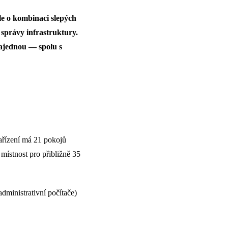
le o kombinaci slepých
é správy infrastruktury.
najednou — spolu s
Zařízení má 21 pokojů
ístnost pro přibližně 35
dministrativní počítače)