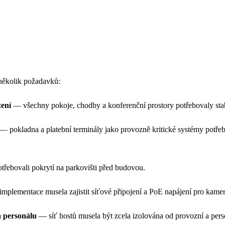
několik požadavků:
zení
— všechny pokoje, chodby a konferenční prostory potřebovaly stabi
— pokladna a platební terminály jako provozně kritické systémy potřeb
řebovali pokrytí na parkovišti před budovou.
mplementace musela zajistit síťové připojení a PoE napájení pro kame
a personálu
— síť hostů musela být zcela izolována od provozní a person