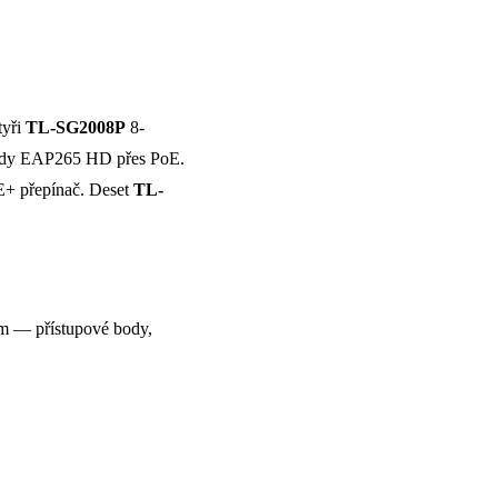
tyři
TL-SG2008P
8-
 body EAP265 HD přes PoE.
+ přepínač. Deset
TL-
m — přístupové body,