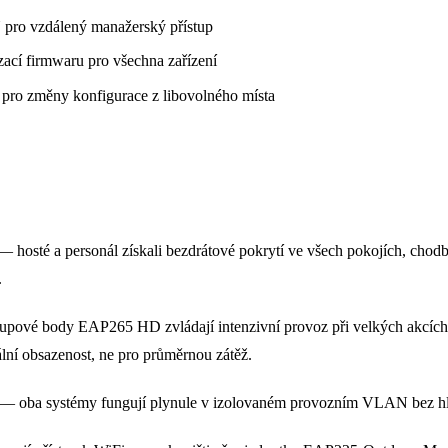
pro vzdálený manažerský přístup
zací firmwaru pro všechna zařízení
 pro změny konfigurace z libovolného místa
 hosté a personál získali bezdrátové pokrytí ve všech pokojích, chod
.
upové body EAP265 HD zvládají intenzivní provoz při velkých akcích
ní obsazenost, ne pro průměrnou zátěž.
— oba systémy fungují plynule v izolovaném provozním VLAN bez hl