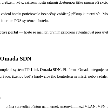
i přetížení, když zařízení hostů saturují dostupnou šířku pásma při akcíc
edení hotelu potřebovalo bezpečný vzdálený přístup k interní síti. Mo
s interním POS systémem hotelu.
ptive portál
— hosté se měli při prvním připojení autentizovat přes uvít
k Omada SDN
kompletní systém
TP-Link Omada SDN
. Platforma Omada integruje ro
právou, řízenou buď z hardwarového kontroléru na místě, nebo vzdálen
a
— brána spravující přístup na internet, směrování mezi VLAN, VPN tu