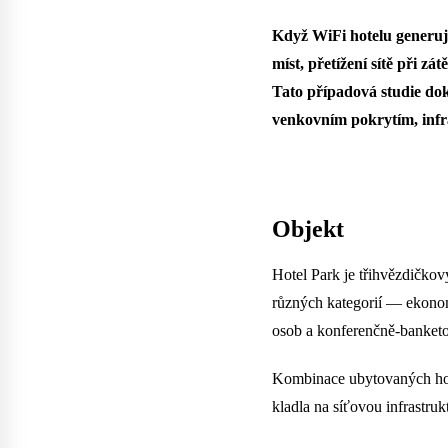
Když WiFi hotelu generuje
míst, přetížení sítě při z
Tato případová studie dok
venkovním pokrytím, inf
Objekt
Hotel Park je třihvězdičkov
různých kategorií — ekonom
osob a konferenčně-banketo
Kombinace ubytovaných hostů
kladla na síťovou infrastru