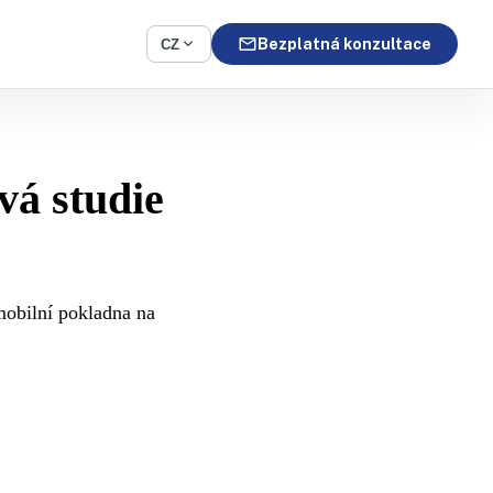
mail
expand_more
Bezplatná konzultace
CZ
vá studie
mobilní pokladna na
.