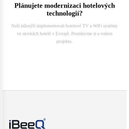
Plánujete modernizaci hotelových
technologií?
Naši inženýři implementovali hotelové TV a WiFi systémy
ve stovkách hotelů v Evropě. Promluvme si o vašem
projektu.
Kontaktujte nás