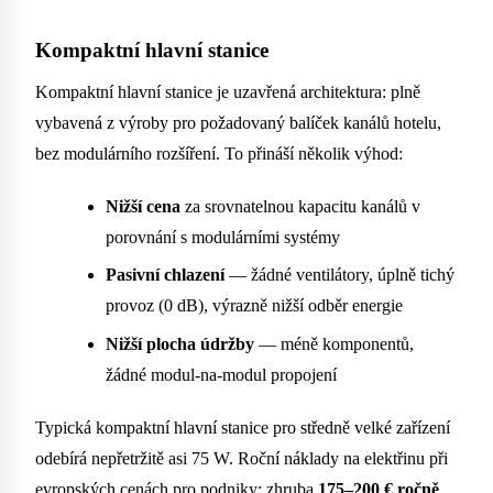
Kompaktní hlavní stanice
Kompaktní hlavní stanice je uzavřená architektura: plně
vybavená z výroby pro požadovaný balíček kanálů hotelu,
bez modulárního rozšíření. To přináší několik výhod:
Nižší cena
za srovnatelnou kapacitu kanálů v
porovnání s modulárními systémy
Pasivní chlazení
— žádné ventilátory, úplně tichý
provoz (0 dB), výrazně nižší odběr energie
Nižší plocha údržby
— méně komponentů,
žádné modul-na-modul propojení
Typická kompaktní hlavní stanice pro středně velké zařízení
odebírá nepřetržitě asi 75 W. Roční náklady na elektřinu při
evropských cenách pro podniky: zhruba
175–200 € ročně
.