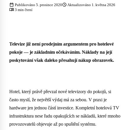
calendar_today
schedule
Publikováno 5. prosince 2020
Aktualizováno 1. května 2026
menu_book
3 min čtení
Televize již není prodejním argumentem pro hotelové
pokoje — je základním očekáváním. Náklady na její
poskytování však daleko přesahují nákup obrazovek.
Hotel, který právě převzal nové televizory do pokojů, si
často myslí, že největší výdaj má za sebou. V praxi je
hardware jen jednou částí investice. Kompletní hotelová TV
infrastruktura nese řadu opakujících se nákladů, které mnoho
provozovatelů objevuje až po spuštění systému.