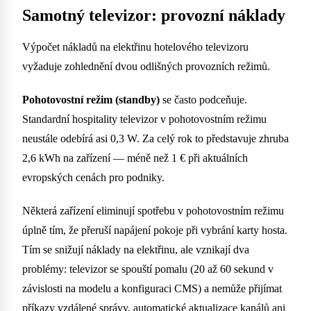
Samotný televizor: provozní náklady
Výpočet nákladů na elektřinu hotelového televizoru
vyžaduje zohlednění dvou odlišných provozních režimů.
Pohotovostní režim (standby)
se často podceňuje.
Standardní hospitality televizor v pohotovostním režimu
neustále odebírá asi 0,3 W. Za celý rok to představuje zhruba
2,6 kWh na zařízení — méně než 1 € při aktuálních
evropských cenách pro podniky.
Některá zařízení eliminují spotřebu v pohotovostním režimu
úplně tím, že přeruší napájení pokoje při vybrání karty hosta.
Tím se snižují náklady na elektřinu, ale vznikají dva
problémy: televizor se spouští pomalu (20 až 60 sekund v
závislosti na modelu a konfiguraci CMS) a nemůže přijímat
příkazy vzdálené správy, automatické aktualizace kanálů ani