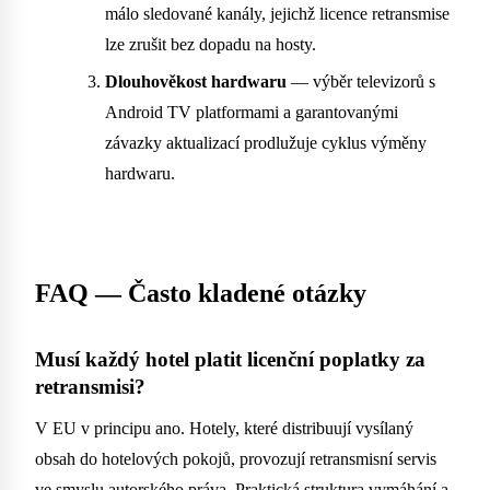
málo sledované kanály, jejichž licence retransmise
lze zrušit bez dopadu na hosty.
Dlouhověkost hardwaru
— výběr televizorů s
Android TV platformami a garantovanými
závazky aktualizací prodlužuje cyklus výměny
hardwaru.
FAQ — Často kladené otázky
Musí každý hotel platit licenční poplatky za
retransmisi?
V EU v principu ano. Hotely, které distribuují vysílaný
obsah do hotelových pokojů, provozují retransmisní servis
ve smyslu autorského práva. Praktická struktura vymáhání a