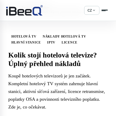
›
›
Domů
Znalostní základna
expand_more
CZ
Kolik stojí hotelová televize? Úplný přehled nákladů
HOTELOVÁ TV
NÁKLADY HOTELOVÁ TV
HLAVNÍ STANICE
IPTV
LICENCE
Kolik stojí hotelová televize?
Úplný přehled nákladů
Koupě hotelových televizorů je jen začátek.
Kompletní hotelový TV systém zahrnuje hlavní
stanici, aktivní síťová zařízení, licence retransmise,
poplatky OSA a povinnosti televizního poplatku.
Zde je, co očekávat.