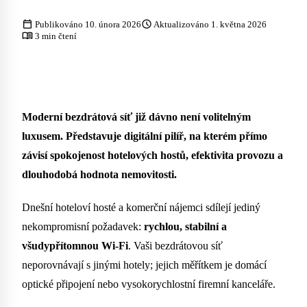
calendar_today
schedule
Publikováno 10. února 2026
Aktualizováno 1. května 2026
menu_book
3 min čtení
Moderní bezdrátová síť již dávno není volitelným
luxusem. Představuje digitální pilíř, na kterém přímo
závisí spokojenost hotelových hostů, efektivita provozu a
dlouhodobá hodnota nemovitosti.
Dnešní hoteloví hosté a komerční nájemci sdílejí jediný
nekompromisní požadavek:
rychlou, stabilní a
všudypřítomnou Wi-Fi
. Vaši bezdrátovou síť
neporovnávají s jinými hotely; jejich měřítkem je domácí
optické připojení nebo vysokorychlostní firemní kanceláře.