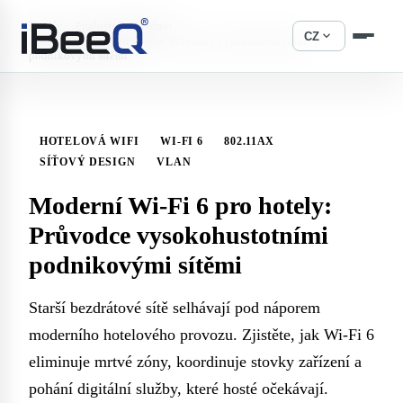
›
›
Domů
Znalostní základna
expand_more
CZ
Moderní Wi-Fi 6 pro hotely: Průvodce vysokohustotními
podnikovými sítěmi
HOTELOVÁ WIFI
WI-FI 6
802.11AX
SÍŤOVÝ DESIGN
VLAN
Moderní Wi-Fi 6 pro hotely:
Průvodce vysokohustotními
podnikovými sítěmi
Starší bezdrátové sítě selhávají pod náporem
moderního hotelového provozu. Zjistěte, jak Wi-Fi 6
eliminuje mrtvé zóny, koordinuje stovky zařízení a
pohání digitální služby, které hosté očekávají.