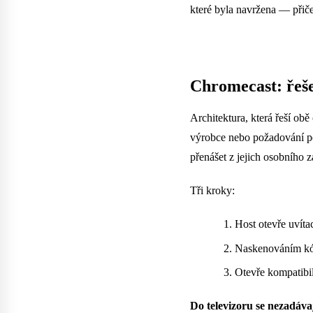
které byla navržena — přičem
Chromecast: řeše
Architektura, která řeší ob
výrobce nebo požadování po
přenášet z jejich osobního z
Tři kroky:
Host otevře uvít
Naskenováním kód
Otevře kompatibil
Do televizoru se nezadáva