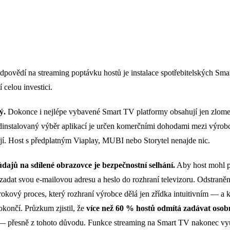
dpovědí na streaming poptávku hostů je instalace spotřebitelských Sma
 celou investici.
ý.
Dokonce i nejlépe vybavené Smart TV platformy obsahují jen zlom
edinstalovaný výběr aplikací je určen komerčními dohodami mezi výro
jí. Host s předplatným Viaplay, MUBI nebo Storytel nenajde nic.
dajů na sdílené obrazovce je bezpečnostní selhání.
Aby host mohl p
zadat svou e-mailovou adresu a heslo do rozhraní televizoru. Odstraněn
rokový proces, který rozhraní výrobce dělá jen zřídka intuitivním — a k
končí. Průzkum zjistil, že
více než 60 % hostů odmítá zadávat osobn
 přesně z tohoto důvodu. Funkce streaming na Smart TV nakonec vyu