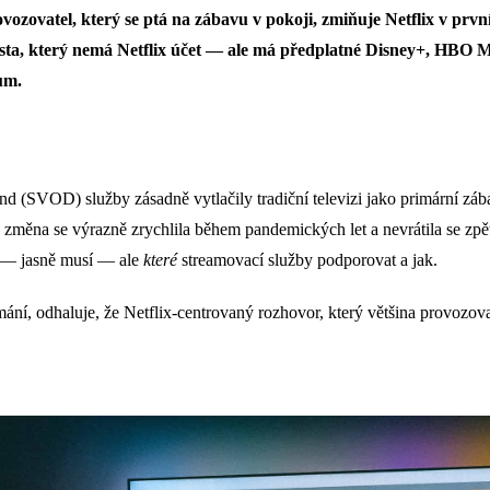
ozovatel, který se ptá na zábavu v pokoji, zmiňuje Netflix v prvn
osta, který nemá Netflix účet — ale má předplatné Disney+, HBO
um.
d (SVOD) služby zásadně vytlačily tradiční televizi jako primární zá
o změna se výrazně zrychlila během pandemických let a nevrátila se zpět
 — jasně musí — ale
které
streamovací služby podporovat a jak.
ní, odhaluje, že Netflix-centrovaný rozhovor, který většina provozovat