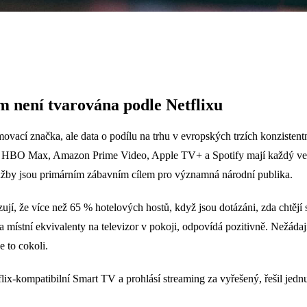
m není tvarována podle Netflixu
amovací značka, ale data o podílu na trhu v evropských trzích konzisten
+, HBO Max, Amazon Prime Video, Apple TV+ a Spotify mají každý ve
služby jsou primárním zábavním cílem pro významná národní publika.
í, že více než 65 % hotelových hostů, když jsou dotázáni, zda chtějí 
 místní ekvivalenty na televizor v pokoji, odpovídá pozitivně. Nežádají
 to cokoli.
flix-kompatibilní Smart TV a prohlásí streaming za vyřešený, řešil jednu