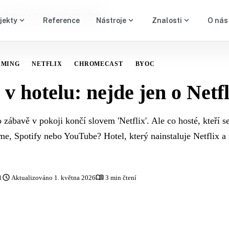
Streaming v hotelu: nejde jen o Netflix
expand_more
expand_more
expand_more
jekty
Reference
Nástroje
Znalosti
O nás
AMING
NETFLIX
CHROMECAST
BYOC
v hotelu: nejde jen o Netfl
ábavě v pokoji končí slovem 'Netflix'. Ale co hosté, kteří se
Spotify nebo YouTube? Hotel, který nainstaluje Netflix a z
schedule
menu_book
1
Aktualizováno 1. května 2026
3 min čtení