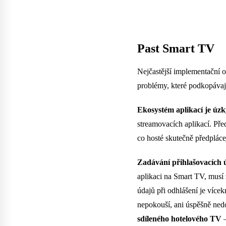
Past Smart TV
Nejčastější implementační o
problémy, které podkopávají
Ekosystém aplikací je úzk
streamovacích aplikací. Př
co hosté skutečně předpláce
Zadávání přihlašovacích ú
aplikaci na Smart TV, musí 
údajů při odhlášení je vícek
nepokouší, ani úspěšně nedo
sdíleného hotelového TV
—