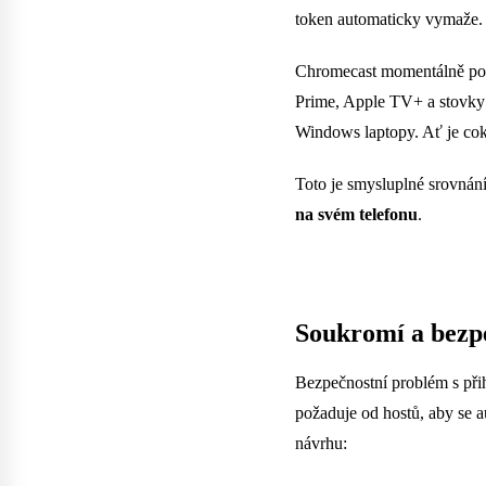
token automaticky vymaže. D
Chromecast momentálně p
Prime, Apple TV+ a stovky r
Windows laptopy. Ať je coko
Toto je smysluplné srovnán
na svém telefonu
.
Soukromí a bezpe
Bezpečnostní problém s přih
požaduje od hostů, aby se a
návrhu: