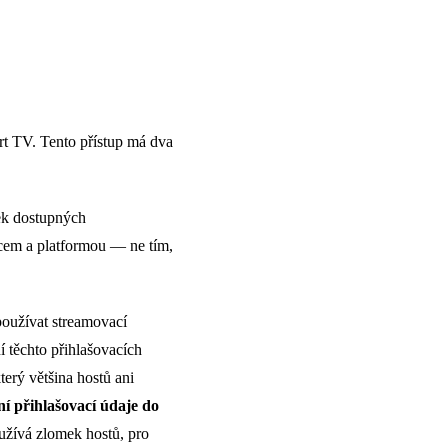
rt TV. Tento přístup má dva
ek dostupných
bcem a platformou — ne tím,
oužívat streamovací
í těchto přihlašovacích
terý většina hostů ani
í přihlašovací údaje do
žívá zlomek hostů, pro