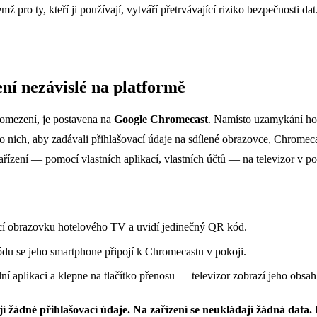
ž pro ty, kteří ji používají, vytváří přetrvávající riziko bezpečnosti dat
ní nezávislé na platformě
ě omezení, je postavena na
Google Chromecast
. Namísto uzamykání hos
 nich, aby zadávali přihlašovací údaje na sdílené obrazovce, Chrome
ařízení — pomocí vlastních aplikací, vlastních účtů — na televizor v po
ací obrazovku hotelového TV a uvidí jedinečný QR kód.
u se jeho smartphone připojí k Chromecastu v pokoji.
ní aplikaci a klepne na tlačítko přenosu — televizor zobrazí jeho obsah
jí žádné přihlašovací údaje. Na zařízení se neukládají žádná data.
P