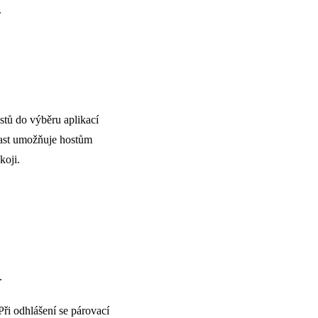
.
tů do výběru aplikací
cast umožňuje hostům
koji.
.
ři odhlášení se párovací