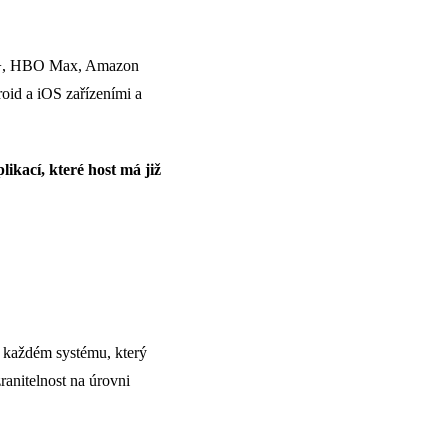
ey+, HBO Max, Amazon
roid a iOS zařízeními a
likací, které host má již
v každém systému, který
ranitelnost na úrovni