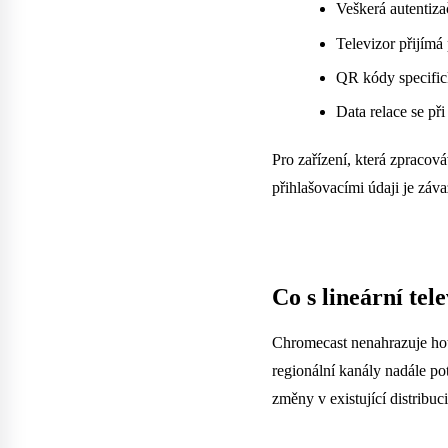
Veškerá autentiza
Televizor přijím
QR kódy specific
Data relace se p
Pro zařízení, která zpracov
přihlašovacími údaji je zá
Co s lineární tele
Chromecast nenahrazuje hot
regionální kanály nadále po
změny v existující distribuc