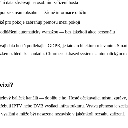
ční data zůstávají na osobním zařízení hosta
á pouze stream obsahu — žádné informace o účtu
ké pro pokoje zabraňují přenosu mezi pokoji
ři odhlášení automaticky vymažou — bez jakékoli akce personálu
ávají data hostů podléhající GDPR, je tato architektura relevantní. Sma
vazkem z hlediska souladu. Chromecast-based systém s automatickým ma
vizí?
elový balíček kanálů — doplňuje ho. Hosté očekávající místní zprávy, 
třebují IPTV nebo DVB vysílací infrastrukturu. Vrstva přenosu je zcela
i vysílání a může být nasazena nezávisle v jakémkoli rozsahu zařízení.