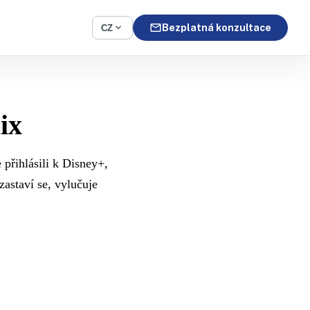
mail
expand_more
Bezplatná konzultace
CZ
ix
 přihlásili k Disney+,
astaví se, vylučuje