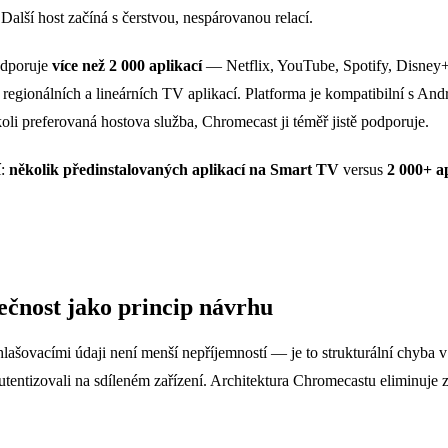
alší host začíná s čerstvou, nespárovanou relací.
odporuje
více než 2 000 aplikací
— Netflix, YouTube, Spotify, Disn
egionálních a lineárních TV aplikací. Platforma je kompatibilní s And
li preferovaná hostova služba, Chromecast ji téměř jistě podporuje.
í:
několik předinstalovaných aplikací na Smart TV
versus
2 000+ ap
čnost jako princip návrhu
lašovacími údaji není menší nepříjemností — je to strukturální chyba 
utentizovali na sdíleném zařízení. Architektura Chromecastu eliminuje z