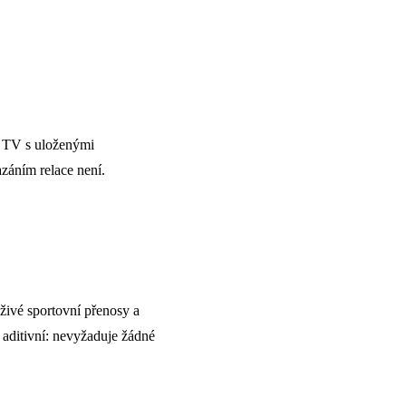
rt TV s uloženými
záním relace není.
živé sportovní přenosy a
 aditivní: nevyžaduje žádné