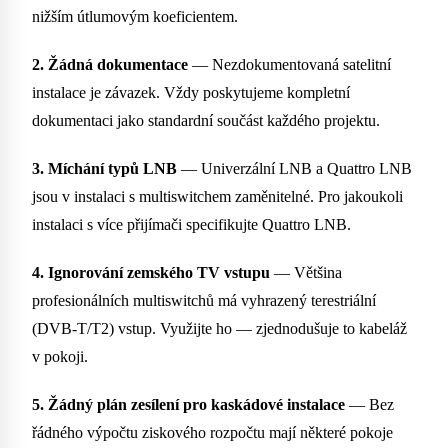
nižším útlumovým koeficientem.
2. Žádná dokumentace
— Nezdokumentovaná satelitní
instalace je závazek. Vždy poskytujeme kompletní
dokumentaci jako standardní součást každého projektu.
3. Míchání typů LNB
— Univerzální LNB a Quattro LNB
jsou v instalaci s multiswitchem zaměnitelné. Pro jakoukoli
instalaci s více přijímači specifikujte Quattro LNB.
4. Ignorování zemského TV vstupu
— Většina
profesionálních multiswitchů má vyhrazený terestriální
(DVB-T/T2) vstup. Využijte ho — zjednodušuje to kabeláž
v pokoji.
5. Žádný plán zesílení pro kaskádové instalace
— Bez
řádného výpočtu ziskového rozpočtu mají některé pokoje