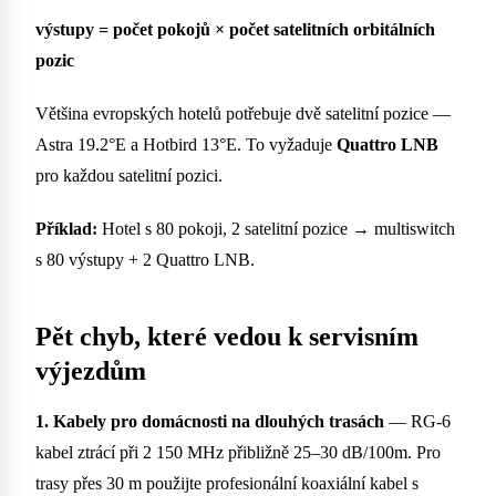
výstupy = počet pokojů × počet satelitních orbitálních
pozic
Většina evropských hotelů potřebuje dvě satelitní pozice —
Astra 19.2°E a Hotbird 13°E. To vyžaduje
Quattro LNB
pro každou satelitní pozici.
Příklad:
Hotel s 80 pokoji, 2 satelitní pozice → multiswitch
s 80 výstupy + 2 Quattro LNB.
Pět chyb, které vedou k servisním
výjezdům
1. Kabely pro domácnosti na dlouhých trasách
— RG-6
kabel ztrácí při 2 150 MHz přibližně 25–30 dB/100m. Pro
trasy přes 30 m použijte profesionální koaxiální kabel s