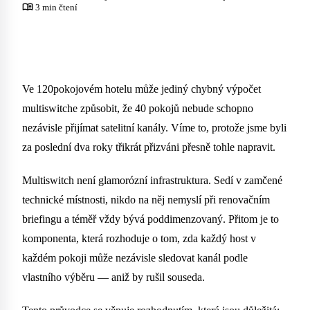
menu_book
3 min čtení
Ve 120pokojovém hotelu může jediný chybný výpočet
multiswitche způsobit, že 40 pokojů nebude schopno
nezávisle přijímat satelitní kanály. Víme to, protože jsme byli
za poslední dva roky třikrát přizváni přesně tohle napravit.
Multiswitch není glamorózní infrastruktura. Sedí v zamčené
technické místnosti, nikdo na něj nemyslí při renovačním
briefingu a téměř vždy bývá poddimenzovaný. Přitom je to
komponenta, která rozhoduje o tom, zda každý host v
každém pokoji může nezávisle sledovat kanál podle
vlastního výběru — aniž by rušil souseda.