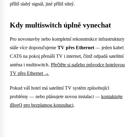
příliš slabý signál, jiné příliš silný.
Kdy multiswitch úplně vynechat
Pro novostavby nebo kompletní rekonstrukce infrastruktury
stále více doporučujeme
TV přes Ethernet
— jeden kabel
CAT6 na pokoj přenáší TV i internet, čímž odpadá satelitní
anténa i multiswitch.
Přečtěte si našeho průvodce hotelovou
TV přes Ethernet →
Pokud váš hotel má satelitní TV systém způsobující
problémy — nebo plánujete novou instalaci —
kontaktujte
iBeeQ pro bezplatnou konzultaci
.