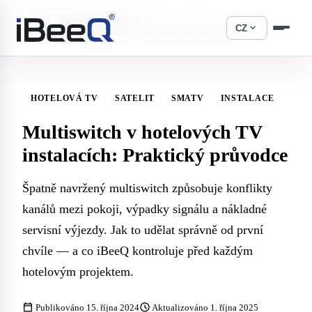
›
›
Domů
Znalostní základna
expand_more
CZ
Multiswitch v hotelových TV instalacích: Praktický průvodce
HOTELOVÁ TV
SATELIT
SMATV
INSTALACE
Multiswitch v hotelových TV
instalacích: Praktický průvodce
Špatně navržený multiswitch způsobuje konflikty
kanálů mezi pokoji, výpadky signálu a nákladné
servisní výjezdy. Jak to udělat správně od první
chvíle — a co iBeeQ kontroluje před každým
hotelovým projektem.
calendar_today
schedule
Publikováno 15. října 2024
Aktualizováno 1. října 2025