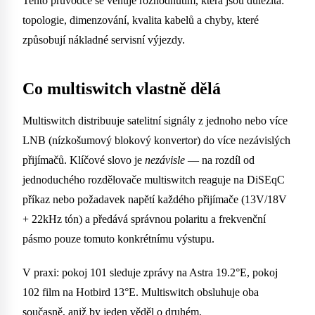
Tento průvodce se věnuje rozhodnutím, která jsou důležitá:
topologie, dimenzování, kvalita kabelů a chyby, které
způsobují nákladné servisní výjezdy.
Co multiswitch vlastně dělá
Multiswitch distribuuje satelitní signály z jednoho nebo více
LNB (nízkošumový blokový konvertor) do více nezávislých
přijímačů. Klíčové slovo je
nezávisle
— na rozdíl od
jednoduchého rozdělovače multiswitch reaguje na DiSEqC
příkaz nebo požadavek napětí každého přijímače (13V/18V
+ 22kHz tón) a předává správnou polaritu a frekvenční
pásmo pouze tomuto konkrétnímu výstupu.
V praxi: pokoj 101 sleduje zprávy na Astra 19.2°E, pokoj
102 film na Hotbird 13°E. Multiswitch obsluhuje oba
současně, aniž by jeden věděl o druhém.