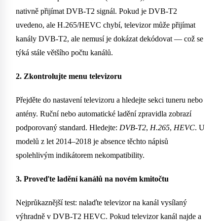
nativně přijímat DVB-T2 signál. Pokud je DVB-T2
uvedeno, ale H.265/HEVC chybí, televizor může přijímat
kanály DVB-T2, ale nemusí je dokázat dekódovat — což se
týká stále většího počtu kanálů.
2. Zkontrolujte menu televizoru
Přejděte do nastavení televizoru a hledejte sekci tuneru nebo
antény. Ruční nebo automatické ladění zpravidla zobrazí
podporovaný standard. Hledejte:
DVB-T2
,
H.265
,
HEVC
. U
modelů z let 2014–2018 je absence těchto nápisů
spolehlivým indikátorem nekompatibility.
3. Proveďte ladění kanálů na novém kmitočtu
Nejprůkaznější test: nalaďte televizor na kanál vysílaný
výhradně v DVB-T2 HEVC. Pokud televizor kanál najde a