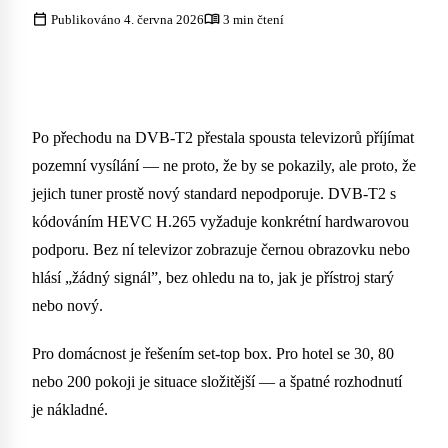
calendar_today
menu_book
Publikováno 4. června 2026
3 min čtení
Po přechodu na DVB-T2 přestala spousta televizorů příjímat
pozemní vysílání — ne proto, že by se pokazily, ale proto, že
jejich tuner prostě nový standard nepodporuje. DVB-T2 s
kódováním HEVC H.265 vyžaduje konkrétní hardwarovou
podporu. Bez ní televizor zobrazuje černou obrazovku nebo
hlásí „žádný signál”, bez ohledu na to, jak je přístroj starý
nebo nový.
Pro domácnost je řešením set-top box. Pro hotel se 30, 80
nebo 200 pokoji je situace složitější — a špatné rozhodnutí
je nákladné.