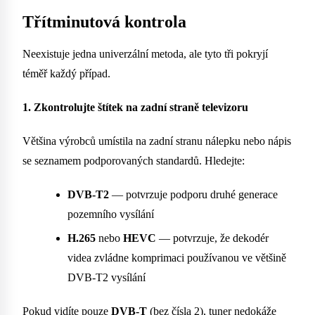
Třítminutová kontrola
Neexistuje jedna univerzální metoda, ale tyto tři pokryjí
téměř každý případ.
1. Zkontrolujte štítek na zadní straně televizoru
Většina výrobců umístila na zadní stranu nálepku nebo nápis
se seznamem podporovaných standardů. Hledejte:
DVB-T2
— potvrzuje podporu druhé generace
pozemního vysílání
H.265
nebo
HEVC
— potvrzuje, že dekodér
videa zvládne komprimaci používanou ve většině
DVB-T2 vysílání
Pokud vidíte pouze
DVB-T
(bez čísla 2), tuner nedokáže