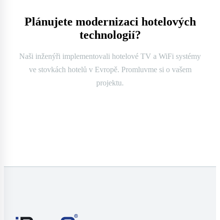
Plánujete modernizaci hotelových
technologií?
Naši inženýři implementovali hotelové TV a WiFi systémy
ve stovkách hotelů v Evropě. Promluvme si o vašem
projektu.
Kontaktujte nás