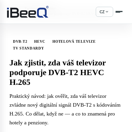
›
›
Domů
Znalostní základna
expand_more
CZ
Jak zjistit, zda váš televizor podporuje DVB-T2 HEVC H.265
DVB-T2
HEVC
HOTELOVÁ TELEVIZE
TV STANDARDY
Jak zjistit, zda váš televizor
podporuje DVB-T2 HEVC
H.265
Praktický návod: jak ověřit, zda váš televizor
zvládne nový digitální signál DVB-T2 s kódováním
H.265. Co dělat, když ne — a co to znamená pro
hotely a penziony.